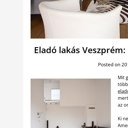
Eladó lakás Veszprém: 
Posted on 201
Mit 
több
elad
mert
az o
Ki ne
Amen