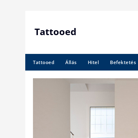
Skip
to
content
Tattooed
Tattooed
Állás
Hitel
Befektetés