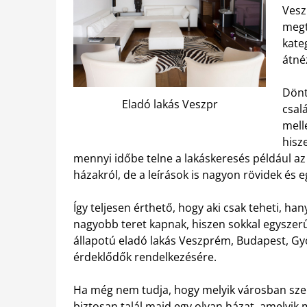
Vesz
megt
kate
átné
Dönt
Eladó lakás Veszpr
csal
mell
hisz
mennyi időbe telne a lakáskeresés például a
házakról, de a leírások is nagyon rövidek és 
Így teljesen érthető, hogy aki csak teheti, ha
nagyobb teret kapnak, hiszen sokkal egyszerűb
állapotú eladó lakás Veszprém, Budapest, Gy
érdeklődők rendelkezésére.
Ha még nem tudja, hogy melyik városban szere
biztosan talál majd egy olyan házat, amelyik 