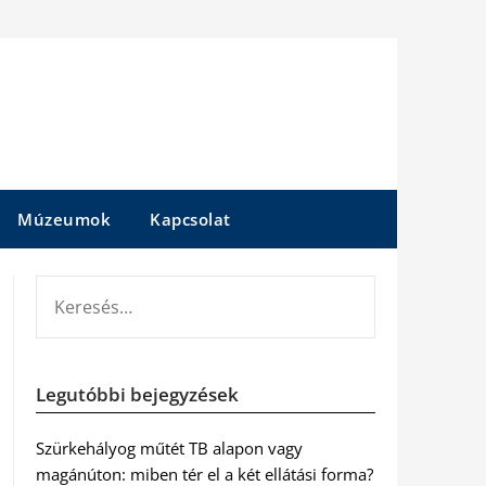
Múzeumok
Kapcsolat
KERESÉS:
Legutóbbi bejegyzések
Szürkehályog műtét TB alapon vagy
magánúton: miben tér el a két ellátási forma?