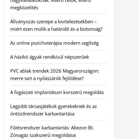
nagyvállalatoknak: eltérő célok, eltérő
megközelítés
Állványozás szerepe a kivitelezésekben –
miért ezen múlik a határidő és a biztonság?
Az online pszichoterápia modern segítség
A házikó ágyak rendkívül népszerűek
PVC ablak trendek 2026 Magyarországon:
merre tart a nyílászárók fejlődése?
A fogászati implantátum korszerű megoldás
Legjobb társasjátékok gyerekeknek és az
öntözőrendszer karbantartása
Fűtésrendszer karbantartás: Abezon Bt.
Zónagáz szakszerű megoldásai