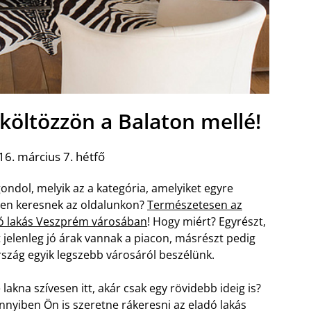
költözzön a Balaton mellé!
6. március 7. hétfő
gondol, melyik az a kategória, amelyiket egyre
en keresnek az oldalunkon?
Természetesen az
ó lakás Veszprém városában
! Hogy miért? Egyrészt,
 jelenleg jó árak vannak a piacon, másrészt pedig
rszág egyik legszebb városáról beszélünk.
 lakna szívesen itt, akár csak egy rövidebb ideig is?
nyiben Ön is szeretne rákeresni az eladó lakás