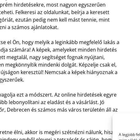
prém hirdetésekre, most nagyon egyszerűen
eheti. Felkeresi az oldalunkat, beírja a keresett
góriát, ezután pedig nem kell mást tennie, mint
zni a számos ajánlatokat.
se el Ön, hogy melyik a leginkább megfelelő lakás a
ádja számára! A képek, amelyeket minden hirdetés
ett megtalál, nagy segítséget fognak nyújtani,
en megkönnyítik mindenki dolgát. Képzelje csak el,
z újságon keresztül! Nemcsak a képek hiányoznak a
egyszerűek.
nyagolja ezt a módszert. Az online hirdetések egyre
b lebonyolítani az eladást és a vásárlást. Jó
őr, Debrecen és számos más város területén áll az
tne élni, akkor is megéri szétnézni nálunk, hiszen
A legjobb f
mindegy egyből elnyeri a tetszését és rájön, hogy az