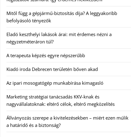
Mitől függ a gépjármű-biztosítás díja? A leggyakoribb
befolyásoló tényezők
Eladó keszthelyi lakások árai: mit érdemes nézni a
négyzetméteráron túl?
A terapeuta képzés egyre népszerűbb
Kiadó iroda Debrecen területén bőven akad
Az ipari mosogatógép munkabírása kimagasló
Marketing stratégiai tanácsadás KKV-knak és
nagyvállalatoknak: eltérő célok, eltérő megközelítés
Állványozás szerepe a kivitelezésekben – miért ezen múlik
a határidő és a biztonság?