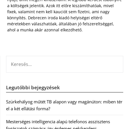
a költségek jelentik. Azok itt előre kiszámíthatóak, mivel
fixek, valamint nem kell kauciót sem fizetni, ami nagy
könnyítés. Debrecen iroda kiadó helyiségei eltérő
méretekben válaszhatóak, általában jó felszereltséggel,
ahol a munka akár azonnal elkezdhető.
KERESÉS:
Legutóbbi bejegyzések
Szürkehályog műtét TB alapon vagy magánúton: miben tér
el a két ellátási forma?
Mesterséges intelligencia alapú telefonos asszisztens
fogászatok számára: így érdemes nekikezdeni