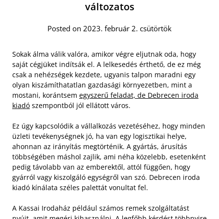
változatos
Posted on 2023. február 2. csütörtök
Sokak álma válik valóra, amikor végre eljutnak oda, hogy
saját cégjüket indítsák el. A lelkesedés érthető, de ez még
csak a nehézségek kezdete, ugyanis talpon maradni egy
olyan kiszámíthatatlan gazdasági környezetben, mint a
mostani, korántsem
egyszerű feladat, de Debrecen iroda
kiadó
szempontból jól ellátott város.
Ez úgy kapcsolódik a vállalkozás vezetéséhez, hogy minden
üzleti tevékenységnek jó, ha van egy logisztikai helye,
ahonnan az irányítás megtörténik. A gyártás, árusítás
többségében máshol zajlik, ami néha közelebb, esetenként
pedig távolabb van az emberektől, attól függően, hogy
gyárról vagy kiszolgáló egységről van szó. Debrecen iroda
kiadó kínálata széles palettát vonultat fel.
A Kassai Irodaház például számos remek szolgáltatást
nyújt, amit megéri kihasználni. A legfőbb kérdést többnyire