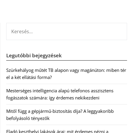
KERESÉS:
Legutóbbi bejegyzések
Szürkehályog műtét TB alapon vagy magánúton: miben tér
el a két ellátási forma?
Mesterséges intelligencia alapú telefonos asszisztens
fogászatok számára: így érdemes nekikezdeni
Mitől függ a gépjármű-biztosítás díja? A leggyakoribb
befolyásoló tényezők
Eladó keszthelyi lakások árai: mit érdemes nézni a