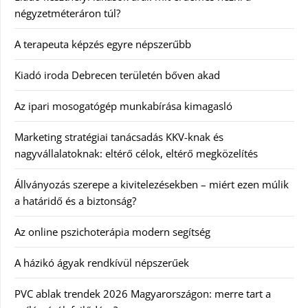
négyzetméteráron túl?
A terapeuta képzés egyre népszerűbb
Kiadó iroda Debrecen területén bőven akad
Az ipari mosogatógép munkabírása kimagasló
Marketing stratégiai tanácsadás KKV-knak és
nagyvállalatoknak: eltérő célok, eltérő megközelítés
Állványozás szerepe a kivitelezésekben – miért ezen múlik
a határidő és a biztonság?
Az online pszichoterápia modern segítség
A házikó ágyak rendkívül népszerűek
PVC ablak trendek 2026 Magyarországon: merre tart a