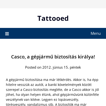
Skip
to
content
Tattooed
Menu
Casco, a gépjármű biztosítás királya!
Posted on 2012. június 15. péntek
A gépjármű biztosítása ma már létkérdés. Akkor is, ha épp
hitelre vesszük az autót, a banki követelmények között
szerepel a Casco biztosítás megléte, de a Casco akkor is jól
jöhet, ha olyan helyen élünk, ahol gépjárművünk különféle
veszélynek van kitéve. Legyen ez lopásveszély,
törésveszély, vandalizmus stb. A biztosítók ma már