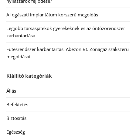
nyílászárók fejlődése?
A fogászati implantátum korszerű megoldás
Legjobb társasjátékok gyerekeknek és az öntözőrendszer
karbantartása
Fűtésrendszer karbantartás: Abezon Bt. Zónagáz szakszerű
megoldásai
Kiállító kategóriák
Állás
Befektetés
Biztosítás
Egészség