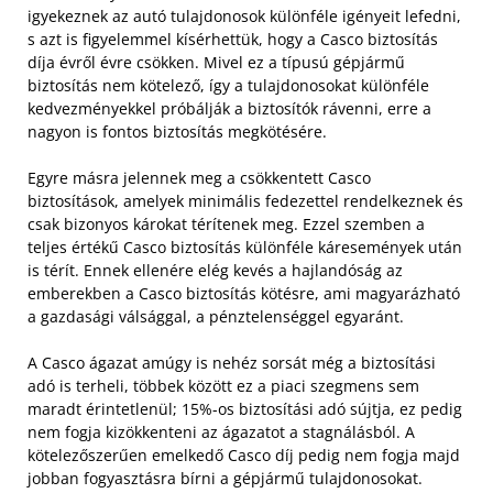
igyekeznek az autó tulajdonosok különféle igényeit lefedni,
s azt is figyelemmel kísérhettük, hogy a Casco biztosítás
díja évről évre csökken. Mivel ez a típusú gépjármű
biztosítás nem kötelező, így a tulajdonosokat különféle
kedvezményekkel próbálják a biztosítók rávenni, erre a
nagyon is fontos biztosítás megkötésére.
Egyre másra jelennek meg a csökkentett Casco
biztosítások, amelyek minimális fedezettel rendelkeznek és
csak bizonyos károkat térítenek meg. Ezzel szemben a
teljes értékű Casco biztosítás különféle káresemények után
is térít. Ennek ellenére elég kevés a hajlandóság az
emberekben a Casco biztosítás kötésre, ami magyarázható
a gazdasági válsággal, a pénztelenséggel egyaránt.
A Casco ágazat amúgy is nehéz sorsát még a biztosítási
adó is terheli, többek között ez a piaci szegmens sem
maradt érintetlenül; 15%-os biztosítási adó sújtja, ez pedig
nem fogja kizökkenteni az ágazatot a stagnálásból. A
kötelezőszerűen emelkedő Casco díj pedig nem fogja majd
jobban fogyasztásra bírni a gépjármű tulajdonosokat.