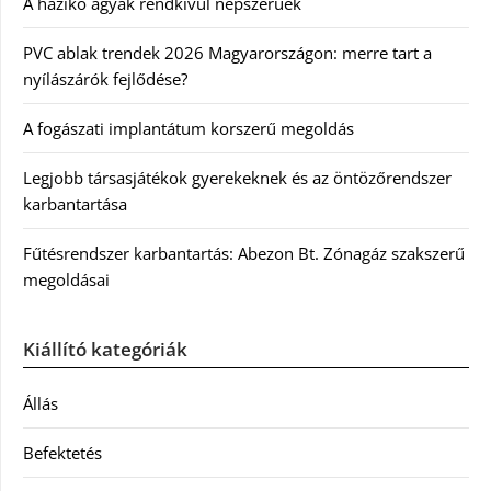
A házikó ágyak rendkívül népszerűek
PVC ablak trendek 2026 Magyarországon: merre tart a
nyílászárók fejlődése?
A fogászati implantátum korszerű megoldás
Legjobb társasjátékok gyerekeknek és az öntözőrendszer
karbantartása
Fűtésrendszer karbantartás: Abezon Bt. Zónagáz szakszerű
megoldásai
Kiállító kategóriák
Állás
Befektetés