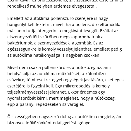
rendelkező műhelyben érdemes elvégeztetni.
Emellett az autóklíma pollenszűrő cseréjére is nagy
hangsúlyt kell fektetni, mivel, ha a pollenszűrő eltömődik,
már nem tudja átengedni a megkívánt levegőt. Ezáltal az
elszennyeződött szűrőben megszaporodhatnak a
baktériumok, a szennyeződések, a gombák. Ez az
egészségünkre is komoly veszélyt jelenthet, emellett pedig
az autóklíma hatékonysága is nagyban csökken.
Mivel nem csak a pollenszűrő és a hűtőközeg az, ami
befolyásolja az autóklíma működését, a különböző
csövekre, tömítésekre, egyéb egységek javítására, esetleges
cseréjére is figyelni kell. Egy mikrorepedés is komoly
teljesítményvesztést jelenthet. Ekkor érdemes egy
nyomáspróbát kérni, mert meglehet, hogy a hűtőközeg,
épp a parányi repedéseken szivárog el.
Összességében nagyszerű dolog az autóklíma megléte, ám
bizonyos időközönként odafigyelést igényel.