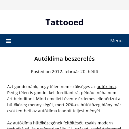
Skip
to
content
Tattooed
Menu
Autóklíma beszerelés
Posted on 2012. február 20. hétfő
Azt gondolnánk, hogy télen nem szükséges az
autóklíma
.
Pedig télen is gondot kell fordítani rá, például néha nem
árt beindítani. Mind emellett évente érdemes ellenőrizni a
hűtőközeg mennyiségét, mert 20%-os hűtőközeg hiány már
csökkentheti az autóklíma leadott teljesítményét.
Az autóklíma hűtőközegének feltöltését, csakis modern
technikával, és professzionális, 21. századi szakértelemmel