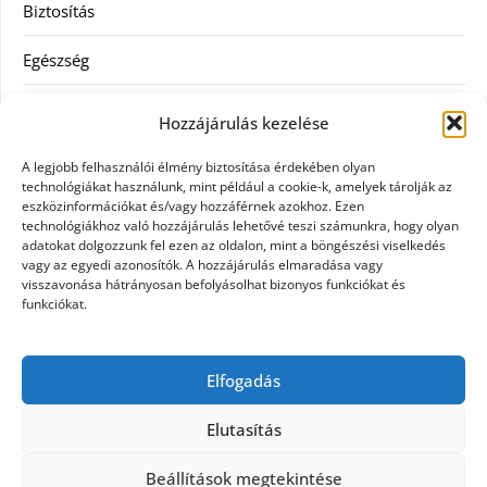
Biztosítás
Egészség
Hitel
Hozzájárulás kezelése
Ingatlan
A legjobb felhasználói élmény biztosítása érdekében olyan
technológiákat használunk, mint például a cookie-k, amelyek tárolják az
Művészetek és szórakozás
eszközinformációkat és/vagy hozzáférnek azokhoz. Ezen
technológiákhoz való hozzájárulás lehetővé teszi számunkra, hogy olyan
adatokat dolgozzunk fel ezen az oldalon, mint a böngészési viselkedés
Múzeumok
vagy az egyedi azonosítók. A hozzájárulás elmaradása vagy
visszavonása hátrányosan befolyásolhat bizonyos funkciókat és
Szolgáltatás
funkciókat.
Szórakozás
Elfogadás
Webáruház
Elutasítás
Beállítások megtekintése