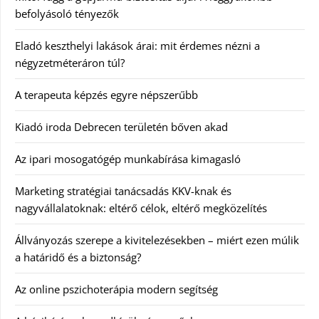
befolyásoló tényezők
Eladó keszthelyi lakások árai: mit érdemes nézni a
négyzetméteráron túl?
A terapeuta képzés egyre népszerűbb
Kiadó iroda Debrecen területén bőven akad
Az ipari mosogatógép munkabírása kimagasló
Marketing stratégiai tanácsadás KKV-knak és
nagyvállalatoknak: eltérő célok, eltérő megközelítés
Állványozás szerepe a kivitelezésekben – miért ezen múlik
a határidő és a biztonság?
Az online pszichoterápia modern segítség