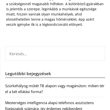
a szükségesnél magasabb hőfokon. A különböző gyárakban
is jelentős a szerepe, leginkább a munkások egészsége
miatt, hiszen vannak olyan munkahelyek, ahol
elviselhetetlen lenne a magas hőmérséklet, épp azért
veszik igénybe ők is a légkondicionáló előnyeit.
KERESÉS:
Legutóbbi bejegyzések
Szürkehályog műtét TB alapon vagy magánúton: miben tér
el a két ellátási forma?
Mesterséges intelligencia alapú telefonos asszisztens
fogászatok számára: így érdemes nekikezdeni