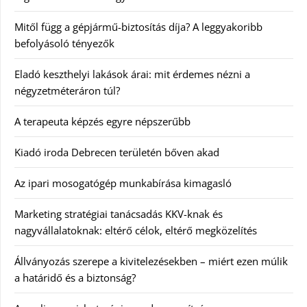
Mitől függ a gépjármű-biztosítás díja? A leggyakoribb
befolyásoló tényezők
Eladó keszthelyi lakások árai: mit érdemes nézni a
négyzetméteráron túl?
A terapeuta képzés egyre népszerűbb
Kiadó iroda Debrecen területén bőven akad
Az ipari mosogatógép munkabírása kimagasló
Marketing stratégiai tanácsadás KKV-knak és
nagyvállalatoknak: eltérő célok, eltérő megközelítés
Állványozás szerepe a kivitelezésekben – miért ezen múlik
a határidő és a biztonság?