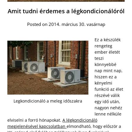
Amit tudni érdemes a légkondicionálóról
Posted on 2014. március 30. vasárnap
Ez a készülék
rengeteg
ember életét
teszi
könnyebbé
nap mint nap,
hiszen ez a
kényelmi
funkció az élet
részévé válik
Legkondicionáló a meleg időszakra
egy idő után,
nagyon nehéz
lenne nélküle
elviselni a forró hónapokat.
A légkondicionáló
megjelenésével kapcsolatban
elmondható, hogy először a