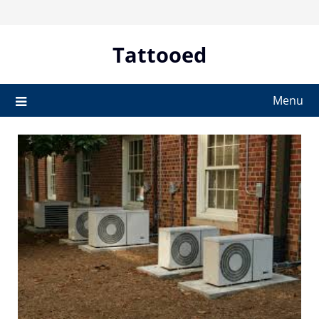
Skip
to
content
Tattooed
Menu