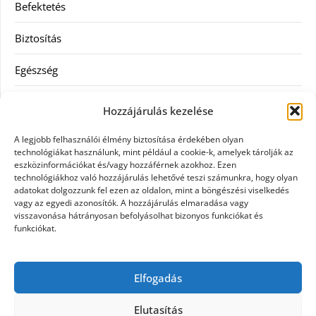
Befektetés
Biztosítás
Egészség
Hitel
Hozzájárulás kezelése
Ingatlan
A legjobb felhasználói élmény biztosítása érdekében olyan
technológiákat használunk, mint például a cookie-k, amelyek tárolják az
Művészetek és szórakozás
eszközinformációkat és/vagy hozzáférnek azokhoz. Ezen
technológiákhoz való hozzájárulás lehetővé teszi számunkra, hogy olyan
adatokat dolgozzunk fel ezen az oldalon, mint a böngészési viselkedés
Múzeumok
vagy az egyedi azonosítók. A hozzájárulás elmaradása vagy
visszavonása hátrányosan befolyásolhat bizonyos funkciókat és
Szolgáltatás
funkciókat.
Szórakozás
Elfogadás
Webáruház
Elutasítás