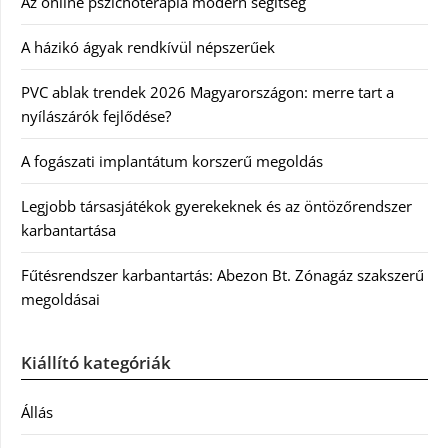
Az online pszichoterápia modern segítség
A házikó ágyak rendkívül népszerűek
PVC ablak trendek 2026 Magyarországon: merre tart a
nyílászárók fejlődése?
A fogászati implantátum korszerű megoldás
Legjobb társasjátékok gyerekeknek és az öntözőrendszer
karbantartása
Fűtésrendszer karbantartás: Abezon Bt. Zónagáz szakszerű
megoldásai
Kiállító kategóriák
Állás