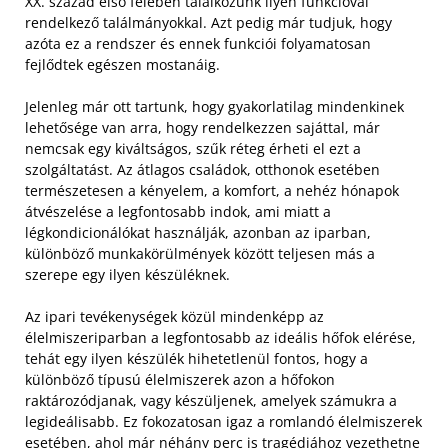
XX. század első felében találkozunk ilyen funkcióval
rendelkező találmányokkal. Azt pedig már tudjuk, hogy
azóta ez a rendszer és ennek funkciói folyamatosan
fejlődtek egészen mostanáig.
Jelenleg már ott tartunk, hogy gyakorlatilag mindenkinek
lehetősége van arra, hogy rendelkezzen sajáttal, már
nemcsak egy kiváltságos, szűk réteg érheti el ezt a
szolgáltatást. Az átlagos családok, otthonok esetében
természetesen a kényelem, a komfort, a nehéz hónapok
átvészelése a legfontosabb indok, ami miatt a
légkondicionálókat használják, azonban az iparban,
különböző munkakörülmények között teljesen más a
szerepe egy ilyen készüléknek.
Az ipari tevékenységek közül mindenképp az
élelmiszeriparban a legfontosabb az ideális hőfok elérése,
tehát egy ilyen készülék hihetetlenül fontos, hogy a
különböző típusú élelmiszerek azon a hőfokon
raktározódjanak, vagy készüljenek, amelyek számukra a
legideálisabb. Ez fokozatosan igaz a romlandó élelmiszerek
esetében, ahol már néhány perc is tragédiához vezethetne