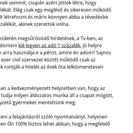
ek semmit, csupán azért jöttek létre, hogy
alékát. Elég csak egy meglévő és sikeresen működő
lt létrehozni és máris könnyen abba a tévedésbe
zalékát, akinek szerettük volna.
zdetén megsűrűsödő hirdetések, a Tv-ben, az
ldönteni
kié legyen az adó 1 százalék
, jó helyre
an arra használja-e a pénzt, amire én adom?
Sajnos
 ezer civil szervezet között működő csak az
rontják a hitelét az évek óta lelkiismeretesen
an a kedvezményezett helyzetben van, hogy az
tudja milyen áldozatos munka áll a csapat mögött,
elyzetű gyermeket mentettünk meg.
eni a felajánlásról szóló nyomtatványt, helyesen
n Ön 100% biztos lehet abban, hogy a megfelelő