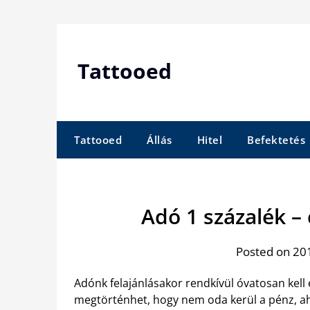
Skip
to
content
Tattooed
Tattooed
Állás
Hitel
Befektetés
Adó 1 százalék –
Posted on 201
Adónk felajánlásakor rendkívül óvatosan kell
megtörténhet, hogy nem oda kerül a pénz, ah