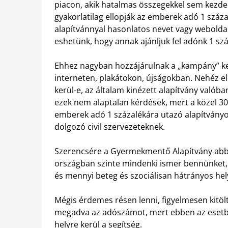
piacon, akik hatalmas összegekkel sem kezden
gyakorlatilag ellopják az emberek adó 1 száz
alapítvánnyal hasonlatos nevet vagy webolda
eshetünk, hogy annak ajánljuk fel adónk 1 szá
Ehhez nagyban hozzájárulnak a „kampány” ke
interneten, plakátokon, újságokban. Nehéz e
kerül-e, az általam kinézett alapítvány valób
ezek nem alaptalan kérdések, mert a közel 30
emberek adó 1 százalékára utazó alapítványok 
dolgozó civil szervezeteknek.
Szerencsére a Gyermekmentő Alapítvány abb
országban szinte mindenki ismer bennünket, 
és mennyi beteg és szociálisan hátrányos h
Mégis érdemes résen lenni, figyelmesen kitölt
megadva az adószámot, mert ebben az esetbe
helyre kerül a segítség.