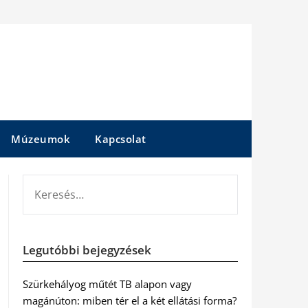
Múzeumok
Kapcsolat
KERESÉS:
Legutóbbi bejegyzések
Szürkehályog műtét TB alapon vagy
magánúton: miben tér el a két ellátási forma?