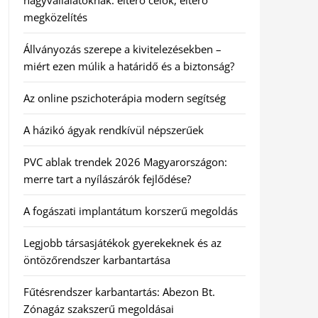
nagyvállalatoknak: eltérő célok, eltérő
megközelítés
Állványozás szerepe a kivitelezésekben –
miért ezen múlik a határidő és a biztonság?
Az online pszichoterápia modern segítség
A házikó ágyak rendkívül népszerűek
PVC ablak trendek 2026 Magyarországon:
merre tart a nyílászárók fejlődése?
A fogászati implantátum korszerű megoldás
Legjobb társasjátékok gyerekeknek és az
öntözőrendszer karbantartása
Fűtésrendszer karbantartás: Abezon Bt.
Zónagáz szakszerű megoldásai