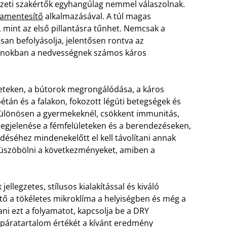
szeti szakértők egyhangúlag nemmel válaszolnak.
ramentesítő
alkalmazásával. A túl magas
mint az első pillantásra tűnhet. Nemcsak a
an befolyásolja, jelentősen rontva az
honokban a nedvességnek számos káros
leteken, a bútorok megrongálódása, a káros
tán és a falakon, fokozott légúti betegségek és
 különösen a gyermekeknél, csökkent immunitás,
megjelenése a fémfelületeken és a berendezéseken,
déséhez mindenekelőtt el kell távolítani annak
iküszöbölni a következményeket, amiben a
legzetes, stílusos kialakítással és kiváló
ető a tökéletes mikroklíma a helyiségben és még a
tani ezt a folyamatot, kapcsolja be a DRY
 páratartalom értékét a kívánt eredmény