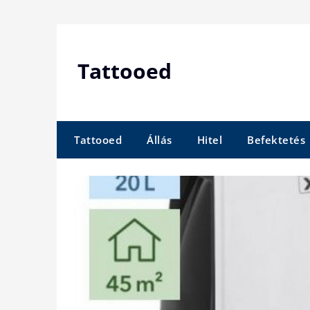
Skip
to
content
Tattooed
Tattooed
Állás
Hitel
Befektetés