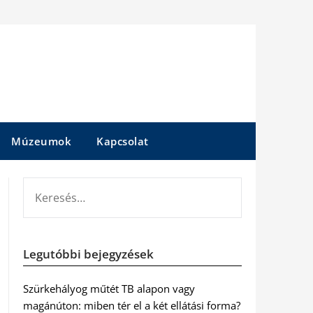
Múzeumok
Kapcsolat
KERESÉS:
Legutóbbi bejegyzések
Szürkehályog műtét TB alapon vagy
magánúton: miben tér el a két ellátási forma?