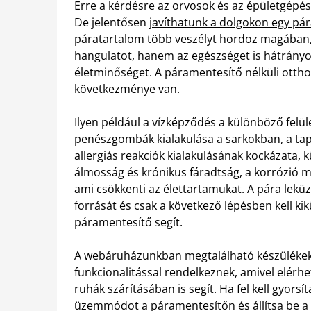
Erre a kérdésre az orvosok és az épületgépé
De jelentősen
javíthatunk a dolgokon egy pá
páratartalom több veszélyt hordoz magában, 
hangulatot, hanem az egészséget is hátrányos
életminőséget. A páramentesítő nélküli ott
következménye van.
Ilyen például a vízképződés a különböző felü
penészgombák kialakulása a sarkokban, a tapé
allergiás reakciók kialakulásának kockázata,
álmosság és krónikus fáradtság, a korrózió 
ami csökkenti az élettartamukat. A pára leküz
forrását és csak a következő lépésben kell k
páramentesítő segít.
A webáruházunkban megtalálható készülékek jel
funkcionalitással rendelkeznek, amivel elérh
ruhák szárításában is segít. Ha fel kell gyorsí
üzemmódot a páramentesítőn és állítsa be a