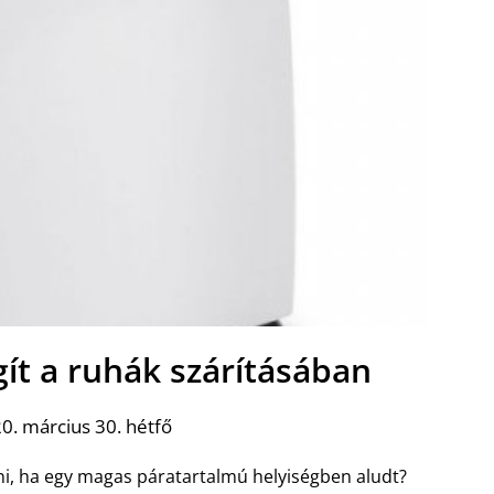
ít a ruhák szárításában
0. március 30. hétfő
ni, ha egy magas páratartalmú helyiségben aludt?