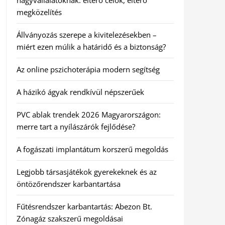
nagyvállalatoknak: eltérő célok, eltérő
megközelítés
Állványozás szerepe a kivitelezésekben –
miért ezen múlik a határidő és a biztonság?
Az online pszichoterápia modern segítség
A házikó ágyak rendkívül népszerűek
PVC ablak trendek 2026 Magyarországon:
merre tart a nyílászárók fejlődése?
A fogászati implantátum korszerű megoldás
Legjobb társasjátékok gyerekeknek és az
öntözőrendszer karbantartása
Fűtésrendszer karbantartás: Abezon Bt.
Zónagáz szakszerű megoldásai