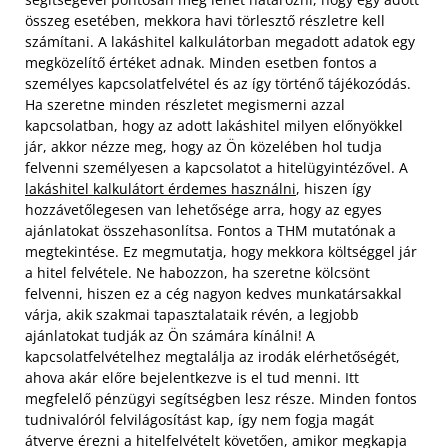
összeg esetében, mekkora havi törlesztő részletre kell
számítani. A lakáshitel kalkulátorban megadott adatok egy
megközelítő értéket adnak. Minden esetben fontos a
személyes kapcsolatfelvétel és az így történő tájékozódás.
Ha szeretne minden részletet megismerni azzal
kapcsolatban, hogy az adott lakáshitel milyen előnyökkel
jár, akkor nézze meg, hogy az Ön közelében hol tudja
felvenni személyesen a kapcsolatot a hitelügyintézővel. A
lakáshitel kalkulátort érdemes használni
, hiszen így
hozzávetőlegesen van lehetősége arra, hogy az egyes
ajánlatokat összehasonlítsa. Fontos a THM mutatónak a
megtekintése. Ez megmutatja, hogy mekkora költséggel jár
a hitel felvétele. Ne habozzon, ha szeretne kölcsönt
felvenni, hiszen ez a cég nagyon kedves munkatársakkal
várja, akik szakmai tapasztalataik révén, a legjobb
ajánlatokat tudják az Ön számára kínálni! A
kapcsolatfelvételhez megtalálja az irodák elérhetőségét,
ahova akár előre bejelentkezve is el tud menni. Itt
megfelelő pénzügyi segítségben lesz része. Minden fontos
tudnivalóról felvilágosítást kap, így nem fogja magát
átverve érezni a hitelfelvételt követően, amikor megkapja