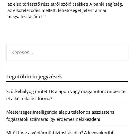
az első törlesztő részletről szóló csekket! A banki segítség,
az elköteleződés mellett, lehetőséget jelent álmai
megvalósítására is!
KERESÉS:
Legutóbbi bejegyzések
Szürkehályog műtét TB alapon vagy magánúton: miben tér
el a két ellátási forma?
Mesterséges intelligencia alapú telefonos asszisztens
fogászatok számára: így érdemes nekikezdeni
Mitől függ a gépjármű-biztosítás díja? A leggyakoribb