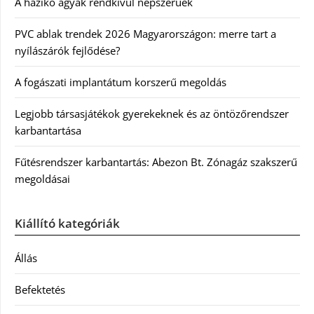
A házikó ágyak rendkívül népszerűek
PVC ablak trendek 2026 Magyarországon: merre tart a
nyílászárók fejlődése?
A fogászati implantátum korszerű megoldás
Legjobb társasjátékok gyerekeknek és az öntözőrendszer
karbantartása
Fűtésrendszer karbantartás: Abezon Bt. Zónagáz szakszerű
megoldásai
Kiállító kategóriák
Állás
Befektetés