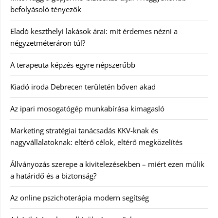
befolyásoló tényezők
Eladó keszthelyi lakások árai: mit érdemes nézni a
négyzetméteráron túl?
A terapeuta képzés egyre népszerűbb
Kiadó iroda Debrecen területén bőven akad
Az ipari mosogatógép munkabírása kimagasló
Marketing stratégiai tanácsadás KKV-knak és
nagyvállalatoknak: eltérő célok, eltérő megközelítés
Állványozás szerepe a kivitelezésekben – miért ezen múlik
a határidő és a biztonság?
Az online pszichoterápia modern segítség