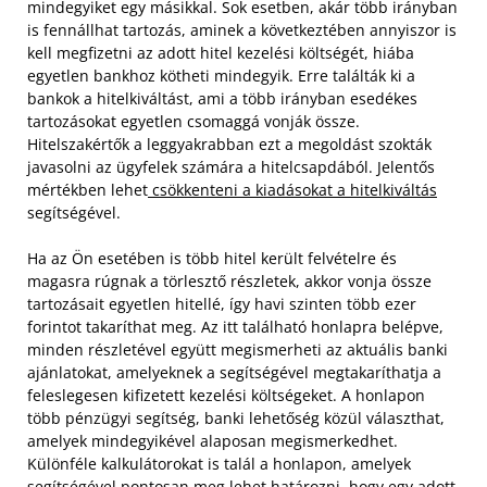
mindegyiket egy másikkal. Sok esetben, akár több irányban
is fennállhat tartozás, aminek a következtében annyiszor is
kell megfizetni az adott hitel kezelési költségét, hiába
egyetlen bankhoz kötheti mindegyik. Erre találták ki a
bankok a hitelkiváltást, ami a több irányban esedékes
tartozásokat egyetlen csomaggá vonják össze.
Hitelszakértők a leggyakrabban ezt a megoldást szokták
javasolni az ügyfelek számára a hitelcsapdából. Jelentős
mértékben lehet
csökkenteni a kiadásokat a hitelkiváltás
segítségével.
Ha az Ön esetében is több hitel került felvételre és
magasra rúgnak a törlesztő részletek, akkor vonja össze
tartozásait egyetlen hitellé, így havi szinten több ezer
forintot takaríthat meg. Az itt található honlapra belépve,
minden részletével együtt megismerheti az aktuális banki
ajánlatokat, amelyeknek a segítségével megtakaríthatja a
feleslegesen kifizetett kezelési költségeket.
A honlapon
több pénzügyi segítség, banki lehetőség közül választhat,
amelyek mindegyikével alaposan megismerkedhet.
Különféle kalkulátorokat is talál a honlapon, amelyek
segítségével pontosan meg lehet határozni, hogy egy adott