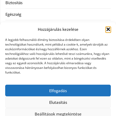
Biztosítás
Egészség
Hitel
Hozzájárulás kezelése
Ingatlan
A legjobb felhasználói élmény biztosítása érdekében olyan
technológiákat használunk, mint például a cookie-k, amelyek tárolják az
Művészetek és szórakozás
eszközinformációkat és/vagy hozzáférnek azokhoz. Ezen
technológiákhoz való hozzájárulás lehetővé teszi számunkra, hogy olyan
adatokat dolgozzunk fel ezen az oldalon, mint a böngészési viselkedés
Múzeumok
vagy az egyedi azonosítók. A hozzájárulás elmaradása vagy
visszavonása hátrányosan befolyásolhat bizonyos funkciókat és
Szolgáltatás
funkciókat.
Szórakozás
Elfogadás
Webáruház
Elutasítás
Beállítások megtekintése