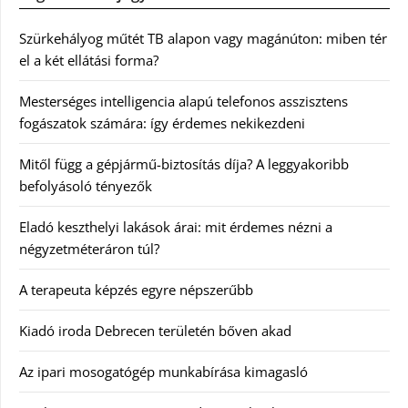
Szürkehályog műtét TB alapon vagy magánúton: miben tér
el a két ellátási forma?
Mesterséges intelligencia alapú telefonos asszisztens
fogászatok számára: így érdemes nekikezdeni
Mitől függ a gépjármű-biztosítás díja? A leggyakoribb
befolyásoló tényezők
Eladó keszthelyi lakások árai: mit érdemes nézni a
négyzetméteráron túl?
A terapeuta képzés egyre népszerűbb
Kiadó iroda Debrecen területén bőven akad
Az ipari mosogatógép munkabírása kimagasló