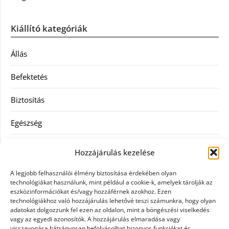
Kiállító kategóriák
Állás
Befektetés
Biztosítás
Egészség
Hitel
Hozzájárulás kezelése
Ingatlan
A legjobb felhasználói élmény biztosítása érdekében olyan
technológiákat használunk, mint például a cookie-k, amelyek tárolják az
Művészetek és szórakozás
eszközinformációkat és/vagy hozzáférnek azokhoz. Ezen
technológiákhoz való hozzájárulás lehetővé teszi számunkra, hogy olyan
adatokat dolgozzunk fel ezen az oldalon, mint a böngészési viselkedés
Múzeumok
vagy az egyedi azonosítók. A hozzájárulás elmaradása vagy
visszavonása hátrányosan befolyásolhat bizonyos funkciókat és