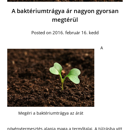
A baktériumtrágya ár nagyon gyorsan
megtérül
Posted on 2016. február 16. kedd
A
Megéri a baktériumtrágya az árát
növénytermesztés alapja maga a termőtalaj. A túlzásba vitt