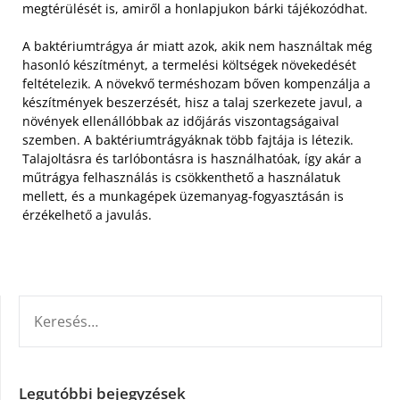
megtérülését is, amiről a honlapjukon bárki tájékozódhat.
A baktériumtrágya ár miatt azok, akik nem használtak még
hasonló készítményt, a termelési költségek növekedését
feltételezik. A növekvő terméshozam bőven kompenzálja a
készítmények beszerzését, hisz a talaj szerkezete javul, a
növények ellenállóbbak az időjárás viszontagságaival
szemben. A baktériumtrágyáknak több fajtája is létezik.
Talajoltásra és tarlóbontásra is használhatóak, így akár a
műtrágya felhasználás is csökkenthető a használatuk
mellett, és a munkagépek üzemanyag-fogyasztásán is
érzékelhető a javulás.
KERESÉS:
Legutóbbi bejegyzések