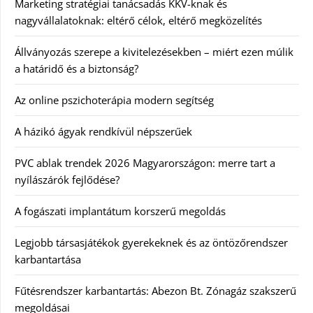
Marketing stratégiai tanácsadás KKV-knak és
nagyvállalatoknak: eltérő célok, eltérő megközelítés
Állványozás szerepe a kivitelezésekben – miért ezen múlik
a határidő és a biztonság?
Az online pszichoterápia modern segítség
A házikó ágyak rendkívül népszerűek
PVC ablak trendek 2026 Magyarországon: merre tart a
nyílászárók fejlődése?
A fogászati implantátum korszerű megoldás
Legjobb társasjátékok gyerekeknek és az öntözőrendszer
karbantartása
Fűtésrendszer karbantartás: Abezon Bt. Zónagáz szakszerű
megoldásai