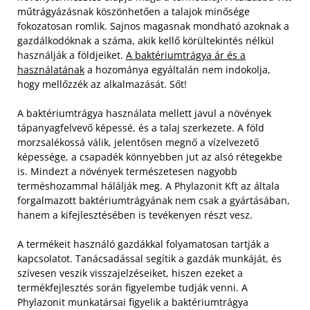
műtrágyázásnak köszönhetően a talajok minősége
fokozatosan romlik. Sajnos magasnak mondható azoknak a
gazdálkodóknak a száma, akik kellő körültekintés nélkül
használják a földjeiket.
A baktériumtrágya ár és a
használatának
a hozománya egyáltalán nem indokolja,
hogy mellőzzék az alkalmazását. Sőt!
A baktériumtrágya használata mellett javul a növények
tápanyagfelvevő képessé, és a talaj szerkezete. A föld
morzsalékossá válik, jelentősen megnő a vízelvezető
képessége, a csapadék könnyebben jut az alsó rétegekbe
is. Mindezt a növények természetesen nagyobb
terméshozammal hálálják meg. A Phylazonit Kft az általa
forgalmazott baktériumtrágyának nem csak a gyártásában,
hanem a kifejlesztésében is tevékenyen részt vesz.
A termékeit használó gazdákkal folyamatosan tartják a
kapcsolatot. Tanácsadással segítik a gazdák munkáját, és
szívesen veszik visszajelzéseiket, hiszen ezeket a
termékfejlesztés során figyelembe tudják venni. A
Phylazonit munkatársai figyelik a baktériumtrágya