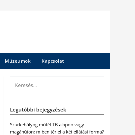
Múzeumok
Kapcsolat
KERESÉS:
Legutóbbi bejegyzések
Szürkehályog műtét TB alapon vagy
magánúton: miben tér el a két ellátási forma?