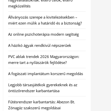
nagyvállalatoknak: eltérő célok, eltérő
megközelítés
Állványozás szerepe a kivitelezésekben –
miért ezen múlik a határidő és a biztonság?
Az online pszichoterápia modern segítség
A házikó ágyak rendkívül népszerűek
PVC ablak trendek 2026 Magyarországon:
merre tart a nyílászárók fejlődése?
A fogászati implantátum korszerű megoldás
Legjobb társasjátékok gyerekeknek és az
öntözőrendszer karbantartása
Fűtésrendszer karbantartás: Abezon Bt.
Zónagáz szakszerű megoldásai