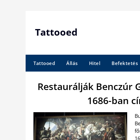
Skip
to
content
Tattooed
Tattooed
Állás
Hitel
Befektetés
Restaurálják Benczúr 
1686-ban c
Bu
Be
fő
16