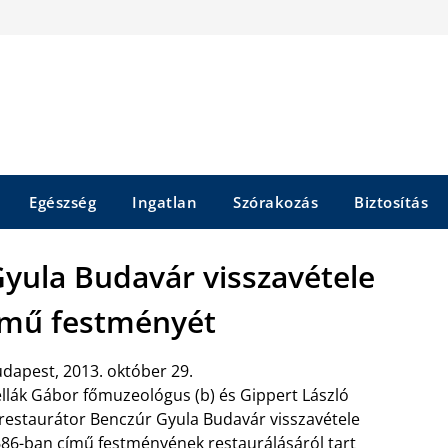
Egészség
Ingatlan
Szórakozás
Biztosítás
Gyula Budavár visszavétele
ímű festményét
dapest, 2013. október 29.
llák Gábor főmuzeológus (b) és Gippert László
restaurátor Benczúr Gyula Budavár visszavétele
86-ban című festményének restaurálásáról tart