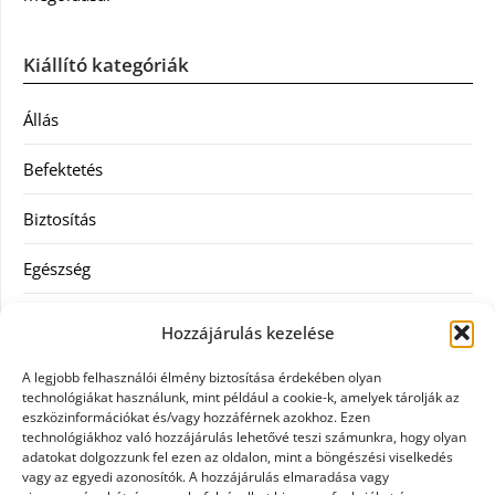
Kiállító kategóriák
Állás
Befektetés
Biztosítás
Egészség
Hitel
Hozzájárulás kezelése
Ingatlan
A legjobb felhasználói élmény biztosítása érdekében olyan
technológiákat használunk, mint például a cookie-k, amelyek tárolják az
Művészetek és szórakozás
eszközinformációkat és/vagy hozzáférnek azokhoz. Ezen
technológiákhoz való hozzájárulás lehetővé teszi számunkra, hogy olyan
adatokat dolgozzunk fel ezen az oldalon, mint a böngészési viselkedés
Múzeumok
vagy az egyedi azonosítók. A hozzájárulás elmaradása vagy