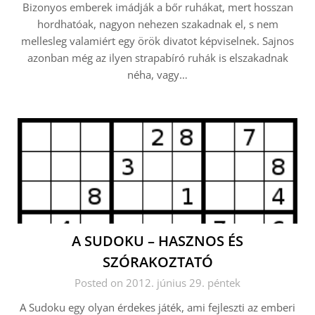
Bizonyos emberek imádják a bőr ruhákat, mert hosszan
hordhatóak, nagyon nehezen szakadnak el, s nem
mellesleg valamiért egy örök divatot képviselnek. Sajnos
azonban még az ilyen strapabíró ruhák is elszakadnak
néha, vagy…
A SUDOKU – HASZNOS ÉS
SZÓRAKOZTATÓ
Posted on 2012. június 29. péntek
A Sudoku egy olyan érdekes játék, ami fejleszti az emberi