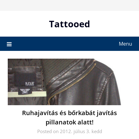
Skip
to
content
Tattooed
Menu
Ruhajavítás és bőrkabát javítás
pillanatok alatt!
Posted on 2012. július 3. kedd