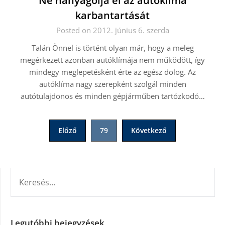
Ne hanyagolja el az autóklíma
karbantartását
Posted on 2012. június 6. szerda
Talán Önnel is történt olyan már, hogy a meleg
megérkezett azonban autóklímája nem működött, így
mindegy meglepetésként érte az egész dolog. Az
autóklíma nagy szerepként szolgál minden
autótulajdonos és minden gépjárműben tartózkodó…
Bejegyzések
Előző
79
Következő
lapozása
KERESÉS:
Legutóbbi bejegyzések