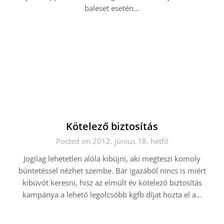
baleset esetén…
Kötelező biztosítás
Posted on 2012. június 18. hétfő
Jogilag lehetetlen alóla kibújni, aki megteszi komoly
büntetéssel nézhet szembe. Bár igazából nincs is miért
kibúvót keresni, hisz az elmúlt év kötelező biztosítás
kampánya a lehető legolcsóbb kgfb díjat hozta el a…