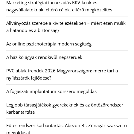
Marketing stratégiai tanácsadás KKV-knak és
nagyvállalatoknak: eltérő célok, eltérő megközelítés
Állványozás szerepe a kivitelezésekben – miért ezen múlik
a határidő és a biztonság?
Az online pszichoterápia modern segítség
A házikó ágyak rendkívül népszerűek
PVC ablak trendek 2026 Magyarországon: merre tart a
nyílászárók fejlődése?
A fogászati implantátum korszerű megoldás
Legjobb társasjátékok gyerekeknek és az öntözőrendszer
karbantartása
Fűtésrendszer karbantartás: Abezon Bt. Zónagáz szakszerű
megoldásai