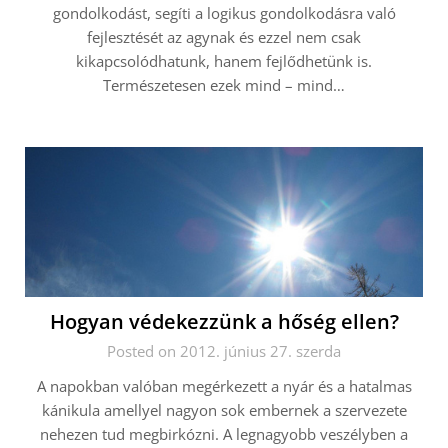
gondolkodást, segíti a logikus gondolkodásra való
fejlesztését az agynak és ezzel nem csak
kikapcsolódhatunk, hanem fejlődhetünk is.
Természetesen ezek mind – mind…
Hogyan védekezzünk a hőség ellen?
Posted on 2012. június 27. szerda
A napokban valóban megérkezett a nyár és a hatalmas
kánikula amellyel nagyon sok embernek a szervezete
nehezen tud megbirkózni. A legnagyobb veszélyben a