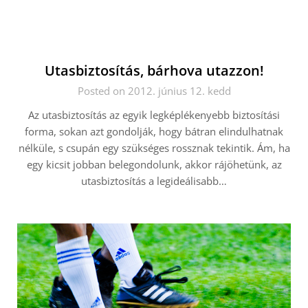
Utasbiztosítás, bárhova utazzon!
Posted on 2012. június 12. kedd
Az utasbiztosítás az egyik legképlékenyebb biztosítási
forma, sokan azt gondolják, hogy bátran elindulhatnak
nélküle, s csupán egy szükséges rossznak tekintik. Ám, ha
egy kicsit jobban belegondolunk, akkor rájöhetünk, az
utasbiztosítás a legideálisabb…