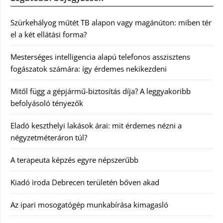
Szürkehályog műtét TB alapon vagy magánúton: miben tér
el a két ellátási forma?
Mesterséges intelligencia alapú telefonos asszisztens
fogászatok számára: így érdemes nekikezdeni
Mitől függ a gépjármű-biztosítás díja? A leggyakoribb
befolyásoló tényezők
Eladó keszthelyi lakások árai: mit érdemes nézni a
négyzetméteráron túl?
A terapeuta képzés egyre népszerűbb
Kiadó iroda Debrecen területén bőven akad
Az ipari mosogatógép munkabírása kimagasló