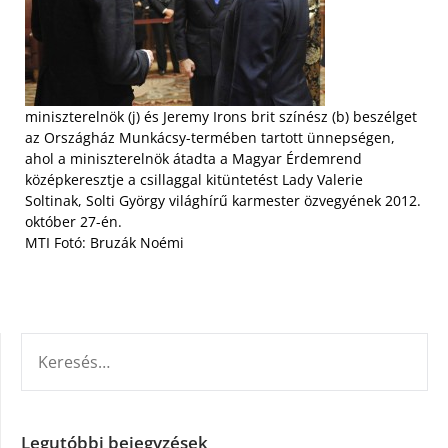
miniszterelnök (j) és Jeremy Irons brit színész (b) beszélget
az Országház Munkácsy-termében tartott ünnepségen,
ahol a miniszterelnök átadta a Magyar Érdemrend
középkeresztje a csillaggal kitüntetést Lady Valerie
Soltinak, Solti György világhírű karmester özvegyének 2012.
október 27-én.
MTI Fotó: Bruzák Noémi
KERESÉS:
Legutóbbi bejegyzések