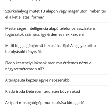
Szürkehályog műtét TB alapon vagy magánúton: miben tér
el a két ellátási forma?
Mesterséges intelligencia alapú telefonos asszisztens
fogászatok számára: így érdemes nekikezdeni
Mitől függ a gépjármű-biztosítás díja? A leggyakoribb
befolyásoló tényezők
Eladó keszthelyi lakások árai: mit érdemes nézni a
négyzetméteráron túl?
A terapeuta képzés egyre népszerűbb
Kiadó iroda Debrecen területén bőven akad
Az ipari mosogatógép munkabírása kimagasló