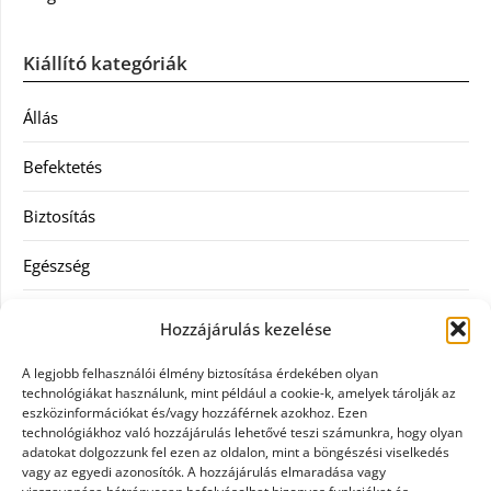
Kiállító kategóriák
Állás
Befektetés
Biztosítás
Egészség
Hitel
Hozzájárulás kezelése
Ingatlan
A legjobb felhasználói élmény biztosítása érdekében olyan
technológiákat használunk, mint például a cookie-k, amelyek tárolják az
Művészetek és szórakozás
eszközinformációkat és/vagy hozzáférnek azokhoz. Ezen
technológiákhoz való hozzájárulás lehetővé teszi számunkra, hogy olyan
adatokat dolgozzunk fel ezen az oldalon, mint a böngészési viselkedés
Múzeumok
vagy az egyedi azonosítók. A hozzájárulás elmaradása vagy