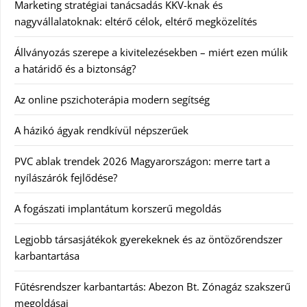
Marketing stratégiai tanácsadás KKV-knak és
nagyvállalatoknak: eltérő célok, eltérő megközelítés
Állványozás szerepe a kivitelezésekben – miért ezen múlik
a határidő és a biztonság?
Az online pszichoterápia modern segítség
A házikó ágyak rendkívül népszerűek
PVC ablak trendek 2026 Magyarországon: merre tart a
nyílászárók fejlődése?
A fogászati implantátum korszerű megoldás
Legjobb társasjátékok gyerekeknek és az öntözőrendszer
karbantartása
Fűtésrendszer karbantartás: Abezon Bt. Zónagáz szakszerű
megoldásai