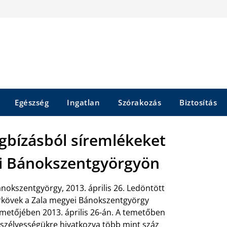
Egészség
Ingatlan
Szórakozás
Biztosítás
bízásból síremlékeket
lai Bánokszentgyörgyön
nokszentgyörgy, 2013. április 26. Ledöntött
rkövek a Zala megyei Bánokszentgyörgy
metőjében 2013. április 26-án. A temetőben
szélyességükre hivatkozva több mint száz