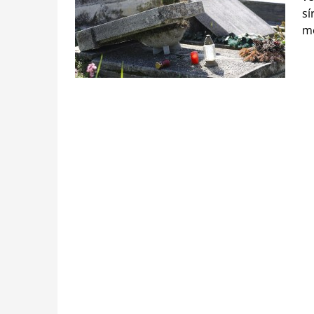
sí
me