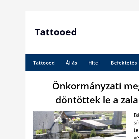
Skip
to
content
Tattooed
Tattooed
Állás
Hitel
Befektetés
Önkormányzati meg
döntöttek le a za
Bá
sí
te
ve