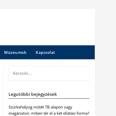
Múzeumok
Kapcsolat
KERESÉS:
Legutóbbi bejegyzések
Szürkehályog műtét TB alapon vagy
magánúton: miben tér el a két ellátási forma?