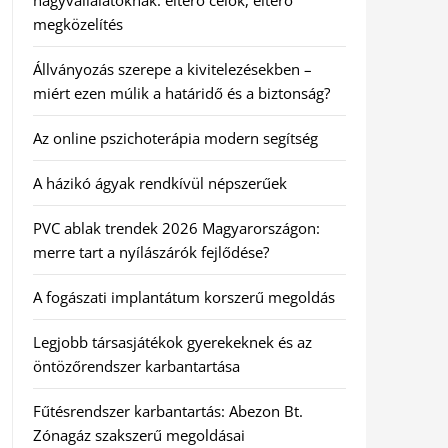
nagyvállalatoknak: eltérő célok, eltérő
megközelítés
Állványozás szerepe a kivitelezésekben –
miért ezen múlik a határidő és a biztonság?
Az online pszichoterápia modern segítség
A házikó ágyak rendkívül népszerűek
PVC ablak trendek 2026 Magyarországon:
merre tart a nyílászárók fejlődése?
A fogászati implantátum korszerű megoldás
Legjobb társasjátékok gyerekeknek és az
öntözőrendszer karbantartása
Fűtésrendszer karbantartás: Abezon Bt.
Zónagáz szakszerű megoldásai