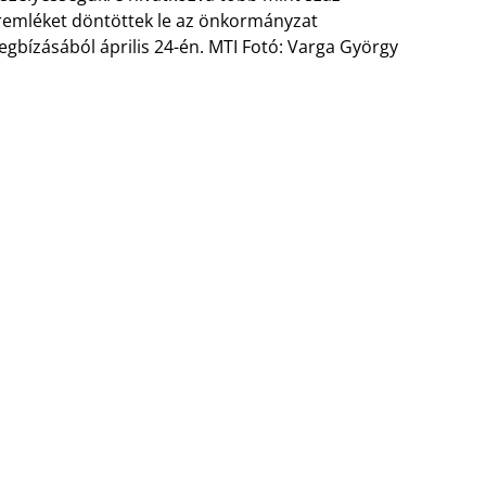
remléket döntöttek le az önkormányzat
gbízásából április 24-én. MTI Fotó: Varga György