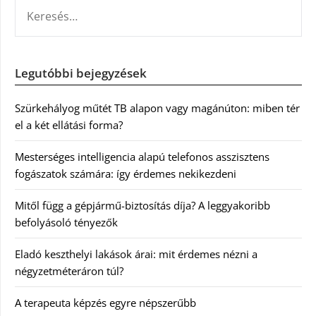
KERESÉS:
Legutóbbi bejegyzések
Szürkehályog műtét TB alapon vagy magánúton: miben tér
el a két ellátási forma?
Mesterséges intelligencia alapú telefonos asszisztens
fogászatok számára: így érdemes nekikezdeni
Mitől függ a gépjármű-biztosítás díja? A leggyakoribb
befolyásoló tényezők
Eladó keszthelyi lakások árai: mit érdemes nézni a
négyzetméteráron túl?
A terapeuta képzés egyre népszerűbb