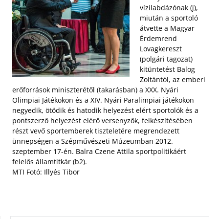
vízilabdázónak (j),
miután a sportoló
átvette a Magyar
Érdemrend
Lovagkereszt
(polgári tagozat)
kitüntetést Balog
Zoltántól, az emberi
erőforrások miniszterétől (takarásban) a XXX. Nyári
Olimpiai Játékokon és a XIV. Nyári Paralimpiai játékokon
negyedik, ötödik és hatodik helyezést elért sportolók és a
pontszerző helyezést elérő versenyzők, felkészítésében
részt vevő sportemberek tiszteletére megrendezett
ünnepségen a Szépművészeti Múzeumban 2012.
szeptember 17-én. Balra Czene Attila sportpolitikáért
felelős államtitkár (b2).
MTI Fotó: Illyés Tibor