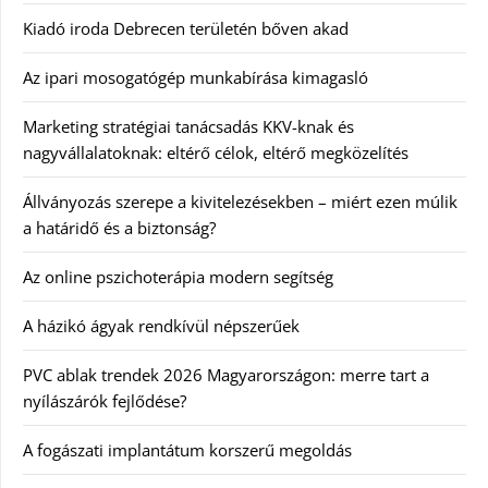
Kiadó iroda Debrecen területén bőven akad
Az ipari mosogatógép munkabírása kimagasló
Marketing stratégiai tanácsadás KKV-knak és
nagyvállalatoknak: eltérő célok, eltérő megközelítés
Állványozás szerepe a kivitelezésekben – miért ezen múlik
a határidő és a biztonság?
Az online pszichoterápia modern segítség
A házikó ágyak rendkívül népszerűek
PVC ablak trendek 2026 Magyarországon: merre tart a
nyílászárók fejlődése?
A fogászati implantátum korszerű megoldás