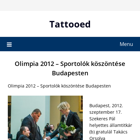
Skip
to
content
Tattooed
Menu
Olimpia 2012 – Sportolók köszöntése
Budapesten
Olimpia 2012 – Sportolók köszöntése Budapesten
Budapest, 2012.
szeptember 17.
Szekeres Pál
helyettes államtitkár
(b) gratulál Takács
Orsolya