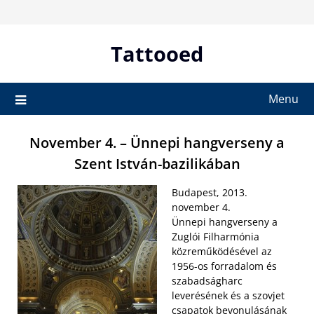
Skip
to
content
Tattooed
Menu
November 4. – Ünnepi hangverseny a
Szent István-bazilikában
Budapest, 2013.
november 4.
Ünnepi hangverseny a
Zuglói Filharmónia
közreműködésével az
1956-os forradalom és
szabadságharc
leverésének és a szovjet
csapatok bevonulásának