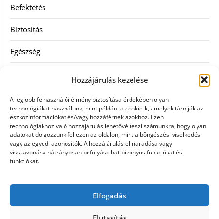
Befektetés
Biztosítás
Egészség
Hitel
Hozzájárulás kezelése
Ingatlan
A legjobb felhasználói élmény biztosítása érdekében olyan
technológiákat használunk, mint például a cookie-k, amelyek tárolják az
Művészetek és szórakozás
eszközinformációkat és/vagy hozzáférnek azokhoz. Ezen
technológiákhoz való hozzájárulás lehetővé teszi számunkra, hogy olyan
adatokat dolgozzunk fel ezen az oldalon, mint a böngészési viselkedés
Múzeumok
vagy az egyedi azonosítók. A hozzájárulás elmaradása vagy
visszavonása hátrányosan befolyásolhat bizonyos funkciókat és
Szolgáltatás
funkciókat.
Szórakozás
Elfogadás
Webáruház
Elutasítás