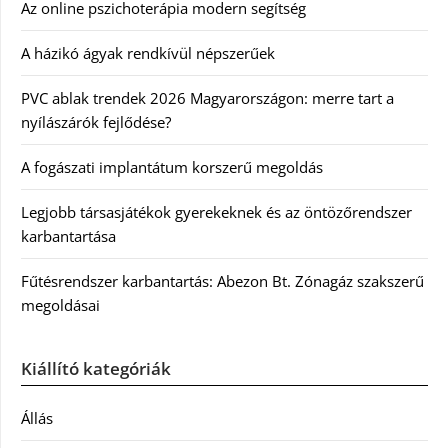
Az online pszichoterápia modern segítség
A házikó ágyak rendkívül népszerűek
PVC ablak trendek 2026 Magyarországon: merre tart a
nyílászárók fejlődése?
A fogászati implantátum korszerű megoldás
Legjobb társasjátékok gyerekeknek és az öntözőrendszer
karbantartása
Fűtésrendszer karbantartás: Abezon Bt. Zónagáz szakszerű
megoldásai
Kiállító kategóriák
Állás