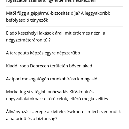
fogászatok számára: így érdemes nekikezdeni
Mitől függ a gépjármű-biztosítás díja? A leggyakoribb
befolyásoló tényezők
Eladó keszthelyi lakások árai: mit érdemes nézni a
négyzetméteráron túl?
A terapeuta képzés egyre népszerűbb
Kiadó iroda Debrecen területén bőven akad
Az ipari mosogatógép munkabírása kimagasló
Marketing stratégiai tanácsadás KKV-knak és
nagyvállalatoknak: eltérő célok, eltérő megközelítés
Állványozás szerepe a kivitelezésekben – miért ezen múlik
a határidő és a biztonság?