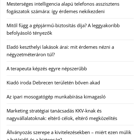
Mesterséges intelligencia alapú telefonos asszisztens
fogászatok számára: így érdemes nekikezdeni
Mitől függ a gépjármű-biztosítás díja? A leggyakoribb
befolyásoló tényezők
Eladó keszthelyi lakások árai: mit érdemes nézni a
négyzetméteráron túl?
A terapeuta képzés egyre népszerűbb
Kiadó iroda Debrecen területén bőven akad
Az ipari mosogatógép munkabírása kimagasló
Marketing stratégiai tanácsadás KKV-knak és
nagyvállalatoknak: eltérő célok, eltérő megközelítés
Állványozás szerepe a kivitelezésekben – miért ezen múlik
a határidő és a biztonság?