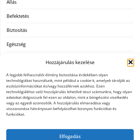
Állás
Befektetés
Biztosítás
Egészség
Hitel
Hozzájárulás kezelése
Ingatlan
A legjobb felhasználói élmény biztosítása érdekében olyan
technológiákat használunk, mint például a cookie-k, amelyek tárolják az
Művészetek és szórakozás
eszközinformációkat és/vagy hozzáférnek azokhoz. Ezen
technológiákhoz való hozzájárulás lehetővé teszi számunkra, hogy olyan
adatokat dolgozzunk fel ezen az oldalon, mint a böngészési viselkedés
Múzeumok
vagy az egyedi azonosítók. A hozzájárulás elmaradása vagy
visszavonása hátrányosan befolyásolhat bizonyos funkciókat és
Szolgáltatás
funkciókat.
Szórakozás
Elfogadás