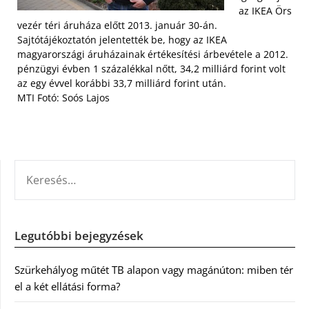
az IKEA Örs
vezér téri áruháza előtt 2013. január 30-án.
Sajtótájékoztatón jelentették be, hogy az IKEA
magyarországi áruházainak értékesítési árbevétele a 2012.
pénzügyi évben 1 százalékkal nőtt, 34,2 milliárd forint volt
az egy évvel korábbi 33,7 milliárd forint után.
MTI Fotó: Soós Lajos
KERESÉS:
Legutóbbi bejegyzések
Szürkehályog műtét TB alapon vagy magánúton: miben tér
el a két ellátási forma?