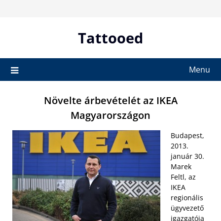
Skip
to
content
Tattooed
Menu
Növelte árbevételét az IKEA
Magyarországon
Budapest,
2013.
január 30.
Marek
Feltl, az
IKEA
regionális
ügyvezető
igazgatója