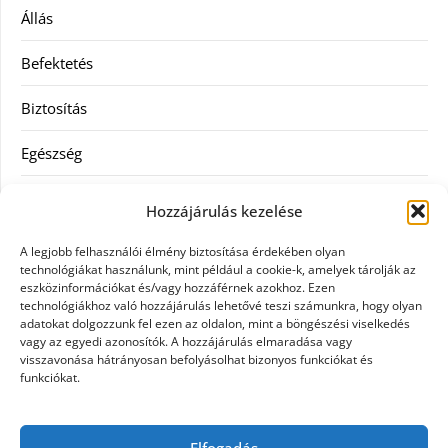
Állás
Befektetés
Biztosítás
Egészség
Hitel
Hozzájárulás kezelése
Ingatlan
A legjobb felhasználói élmény biztosítása érdekében olyan
technológiákat használunk, mint például a cookie-k, amelyek tárolják az
Művészetek és szórakozás
eszközinformációkat és/vagy hozzáférnek azokhoz. Ezen
technológiákhoz való hozzájárulás lehetővé teszi számunkra, hogy olyan
adatokat dolgozzunk fel ezen az oldalon, mint a böngészési viselkedés
Múzeumok
vagy az egyedi azonosítók. A hozzájárulás elmaradása vagy
visszavonása hátrányosan befolyásolhat bizonyos funkciókat és
Szolgáltatás
funkciókat.
Szórakozás
Elfogadás