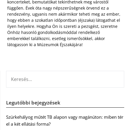
koncerteket, bemutatókat tekinthetnek meg várostól
függően. Évek óta nagy népszerűségnek örvend ez a
rendezvény, ugyanis nem akármikor teheti meg az ember,
hogy ebben a szokatlan időpontban (éjszaka) látogathat el
ilyen helyekre. Hogyha Ön is szereti a pezsgést, szeretne
Önhöz hasonló gondolkodásmóddal rendelkező
emberekkel találkozni, esetleg ismerősökkel, akkor
látogasson ki a Múzeumok Éjszakájára!
KERESÉS:
Legutóbbi bejegyzések
Szürkehályog műtét TB alapon vagy magánúton: miben tér
el a két ellátási forma?