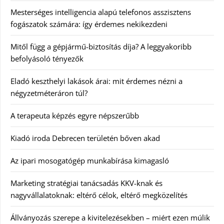
Mesterséges intelligencia alapú telefonos asszisztens
fogászatok számára: így érdemes nekikezdeni
Mitől függ a gépjármű-biztosítás díja? A leggyakoribb
befolyásoló tényezők
Eladó keszthelyi lakások árai: mit érdemes nézni a
négyzetméteráron túl?
A terapeuta képzés egyre népszerűbb
Kiadó iroda Debrecen területén bőven akad
Az ipari mosogatógép munkabírása kimagasló
Marketing stratégiai tanácsadás KKV-knak és
nagyvállalatoknak: eltérő célok, eltérő megközelítés
Állványozás szerepe a kivitelezésekben – miért ezen múlik