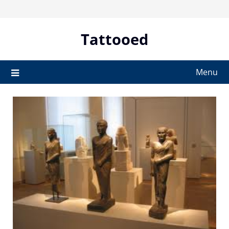
Skip
to
content
Tattooed
Menu