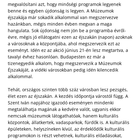
megvalósítani azt, hogy minőségi programok legyenek
benne és egyben újdonság is legyen. A Múzeumok
éjszakája már sokadik alkalommal van megszervezve
hazánkban, mégis minden évben megvan a maga
hangulata. Sok újdonság nem jön be a programba évről-
évre, mégis jó ellátogatni ezen az éjszakán (napon) azoknak
a városoknak a központjába, ahol megszervezik ezt az
eseményt. Idén ez az akció június 21-én lesz megtartva, a
tavalyi évhez hasonlóan. Budapesten ez már a
tizenegyedik alkalom, hogy megszervezik a Múzeumok
Éjszakáját, a vidéki városokban pedig idén kilencedik
alkalommal.
Tehát, országos szinten több száz városban lesz pezsgés,
élet ezen az éjszakán. A kezdés időpontja várostól függ. A
Szent Iván napjához igazodó eseményen mindenki
megtalálhatja magának a kedvére valót, ugyanis ekkor
nemcsak múzeumok látogathatóak, hanem kulturális
központok, állatkertek, vadasparkok, fürdők is. A kulturális
épületeken, helyszíneken kívül, az érdeklődők kulturális
programokon is részt vehetnek, kulturális előadásokat,