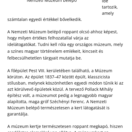
Nemzeti Múzeum belépő
ide
tartozik,
amely
számtalan egyedi értékkel bővelkedik.
A Nemzeti Múzeum belépő roppant olcsó ahhoz képest,
hogy milyen értékes felhozatallal várja az
idelátogatókat.
Tudni kell róla egy országos múzeum, mely
a színes magyar történelem emlékeit, kincseit és
felbecsülhetetlen tárgyait mutatja be.
A főépület Pest VIII. kerületében található, a Múzeum
körúton. Az épület 1837–47 között épült, klasszicista
stílusban, melynek köszönhetően egyedi módon tűnik ki az
azt körülvevő épületek közül. A tervező Pollack Mihály
építész volt, a múzeumot pedig a legnagyobb magyar
alapította, maga gróf Széchényi Ferenc. A Nemzeti
Múzeum belépő természetesen a kert látogatását is
garantálja.
A múzeum kertje természetesen roppant megkapó, hiszen