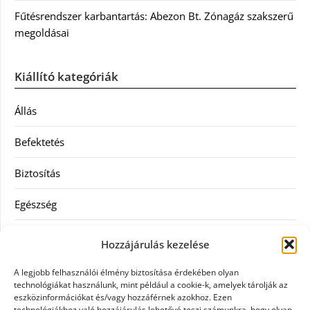
Fűtésrendszer karbantartás: Abezon Bt. Zónagáz szakszerű
megoldásai
Kiállító kategóriák
Állás
Befektetés
Biztosítás
Egészség
Hitel
Hozzájárulás kezelése
Ingatlan
A legjobb felhasználói élmény biztosítása érdekében olyan
technológiákat használunk, mint például a cookie-k, amelyek tárolják az
Művészetek és szórakozás
eszközinformációkat és/vagy hozzáférnek azokhoz. Ezen
technológiákhoz való hozzájárulás lehetővé teszi számunkra, hogy olyan