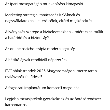
Az ipari mosogatógép munkabírása kimagasló
Marketing stratégiai tanácsadás KKV-knak és
nagyvállalatoknak: eltérő célok, eltérő megközelítés
Állványozás szerepe a kivitelezésekben – miért ezen múlik
a határidő és a biztonság?
Az online pszichoterápia modern segítség
A házikó ágyak rendkívül népszerűek
PVC ablak trendek 2026 Magyarországon: merre tart a
nyílászárók fejlődése?
A fogászati implantátum korszerű megoldás
Legjobb társasjátékok gyerekeknek és az öntözőrendszer
karbantartása