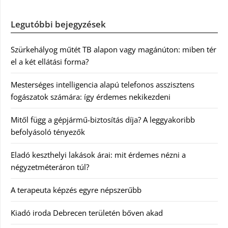
Legutóbbi bejegyzések
Szürkehályog műtét TB alapon vagy magánúton: miben tér
el a két ellátási forma?
Mesterséges intelligencia alapú telefonos asszisztens
fogászatok számára: így érdemes nekikezdeni
Mitől függ a gépjármű-biztosítás díja? A leggyakoribb
befolyásoló tényezők
Eladó keszthelyi lakások árai: mit érdemes nézni a
négyzetméteráron túl?
A terapeuta képzés egyre népszerűbb
Kiadó iroda Debrecen területén bőven akad