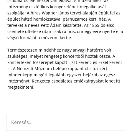
csodálatos elemekkel van ellátva. A múzeumkert az
intézmény esztétikus környezetének megalkotását
szolgálja. A híres Wagner János tervei alapján épült fel az
épület hátsó homlokzatával párhuzamos kerti ház. A
terveket a neves Petz Ádám készítette. Az 1855-ös első
csemete ültetése után csak rá huszonnégy évre nyerte el a
végső formáját a múzeum kertje.
Természetesen mindehhez nagy anyagi háttérre volt
szükséges, melyet rengeteg koncertből hoztak össze. A
koncerteken főszerepet kapott Liszt Ferenc és Erkel Ferenc
is. A Nemzeti Múzeum belépő roppant olcsó, ezért
mindenképp megéri legalább egyszer bejárni az egész
intézményt. Rengeteg csodálatos emléktárgyakat lehet itt
megtekinteni.
KERESÉS: