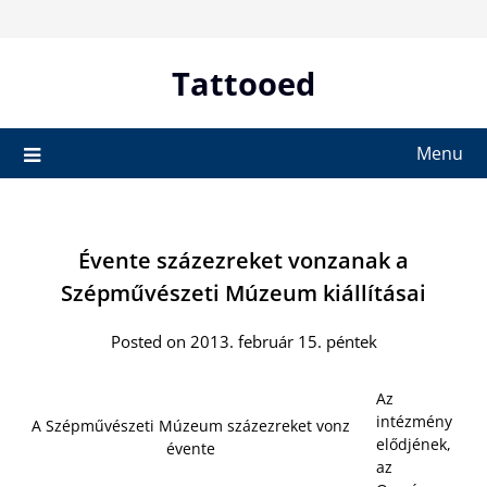
Skip
to
content
Tattooed
Menu
Évente százezreket vonzanak a
Szépművészeti Múzeum kiállításai
Posted on 2013. február 15. péntek
Az
intézmény
A Szépművészeti Múzeum százezreket vonz
elődjének,
évente
az