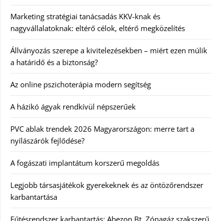
Marketing stratégiai tanácsadás KKV-knak és
nagyvállalatoknak: eltérő célok, eltérő megközelítés
Állványozás szerepe a kivitelezésekben – miért ezen múlik
a határidő és a biztonság?
Az online pszichoterápia modern segítség
A házikó ágyak rendkívül népszerűek
PVC ablak trendek 2026 Magyarországon: merre tart a
nyílászárók fejlődése?
A fogászati implantátum korszerű megoldás
Legjobb társasjátékok gyerekeknek és az öntözőrendszer
karbantartása
Fűtésrendszer karbantartás: Abezon Bt. Zónagáz szakszerű