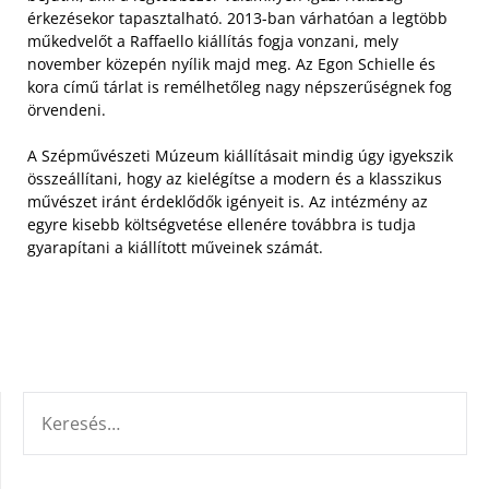
érkezésekor tapasztalható. 2013-ban várhatóan a legtöbb
műkedvelőt a Raffaello kiállítás fogja vonzani, mely
november közepén nyílik majd meg. Az Egon Schielle és
kora című tárlat is remélhetőleg nagy népszerűségnek fog
örvendeni.
A Szépművészeti Múzeum kiállításait mindig úgy igyekszik
összeállítani, hogy az kielégítse a modern és a klasszikus
művészet iránt érdeklődők igényeit is. Az intézmény az
egyre kisebb költségvetése ellenére továbbra is tudja
gyarapítani a kiállított műveinek számát.
KERESÉS: