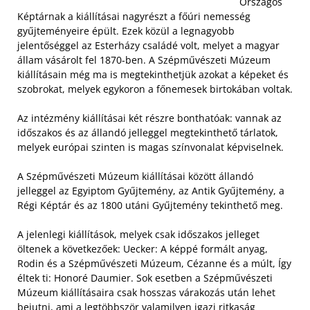
Országos
Képtárnak a kiállításai nagyrészt a főúri nemesség
gyűjteményeire épült. Ezek közül a legnagyobb
jelentőséggel az Esterházy családé volt, melyet a magyar
állam vásárolt fel 1870-ben. A Szépművészeti Múzeum
kiállításain még ma is megtekinthetjük azokat a képeket és
szobrokat, melyek egykoron a főnemesek birtokában voltak.
Az intézmény kiállításai két részre bonthatóak: vannak az
időszakos és az állandó jelleggel megtekinthető tárlatok,
melyek európai szinten is magas színvonalat képviselnek.
A Szépművészeti Múzeum kiállításai között állandó
jelleggel az Egyiptom Gyűjtemény, az Antik Gyűjtemény, a
Régi Képtár és az 1800 utáni Gyűjtemény tekinthető meg.
A jelenlegi kiállítások, melyek csak időszakos jelleget
öltenek a következőek: Uecker: A képpé formált anyag,
Rodin és a Szépművészeti Múzeum, Cézanne és a múlt, Így
éltek ti: Honoré Daumier. Sok esetben a Szépművészeti
Múzeum kiállításaira csak hosszas várakozás után lehet
bejutni, ami a legtöbbször valamilyen igazi ritkaság