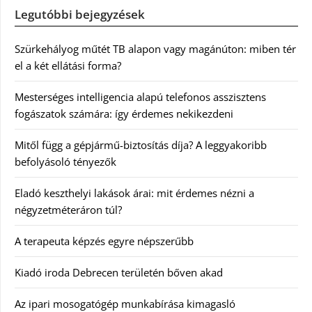
Legutóbbi bejegyzések
Szürkehályog műtét TB alapon vagy magánúton: miben tér
el a két ellátási forma?
Mesterséges intelligencia alapú telefonos asszisztens
fogászatok számára: így érdemes nekikezdeni
Mitől függ a gépjármű-biztosítás díja? A leggyakoribb
befolyásoló tényezők
Eladó keszthelyi lakások árai: mit érdemes nézni a
négyzetméteráron túl?
A terapeuta képzés egyre népszerűbb
Kiadó iroda Debrecen területén bőven akad
Az ipari mosogatógép munkabírása kimagasló