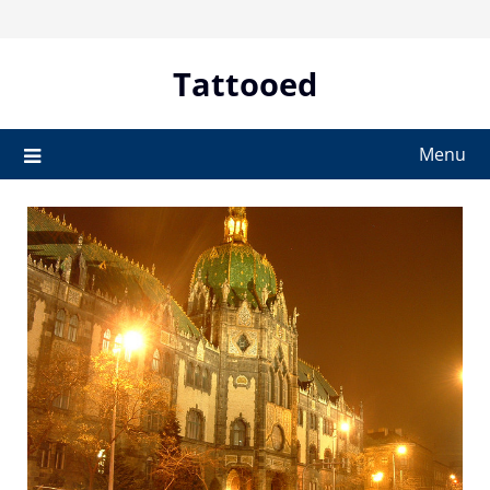
Skip
to
content
Tattooed
Menu