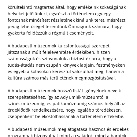
körültekintő magtartás által, hogy emlékeink sokaságának
helyeket jelölünk ki, egyrészt a történelem egy-egy
fontosnak minősített részletének kínálunk teret, másrészt
pedig lehetőséget teremtünk Önmagunk számára, hogy
gyakorta felidézzük a régmúlt eseményeit.
A budapesti múzeumok kulcsfontosságú szerepet
játszanak a múlt felelevenítése érdekében, hiszen
számosságuk és színvonaluk a biztosíték arra, hogy a
tudás-átadás nem csupán könyvek lapjain, festményeken
és egyéb alkotásokon keresztül valósulhat meg, hanem a
kultúra számos más területének megmozgósításával.
A budapesti múzeumok hosszú listát igényelnek neveik
szerepeltetéséhez, így az Ady Emlékmúzeumtól a
színészmúzeumig, és patikamúzeumig számos hely áll az
érdeklődők rendelkezésére, hogy legalább töredékesen,
cseppenként belekóstolhassanak a történelem értékeibe.
A budapesti múzeumok meglátogatása hasznos és érdekes
programnak bizonyulhat mind a családok, mind a barátok,