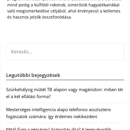
mind pedig a külföldi rokonok, ismerősök hagyatékainkkal
való megismerkedése céljából, ahol érvényesül a kellemes
és hasznos jelzők összefonódása.
KERESÉS:
Legutóbbi bejegyzések
Szürkehályog műtét TB alapon vagy magánúton: miben tér
el a két ellátási forma?
Mesterséges intelligencia alapú telefonos asszisztens
fogászatok számára: így érdemes nekikezdeni
Mitől függ a gépjármű-biztosítás díja? A leggyakoribb