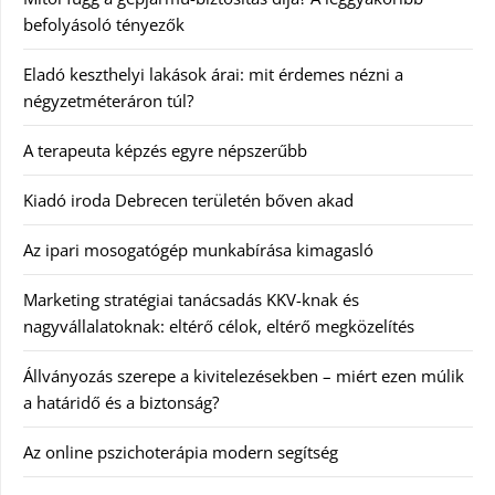
befolyásoló tényezők
Eladó keszthelyi lakások árai: mit érdemes nézni a
négyzetméteráron túl?
A terapeuta képzés egyre népszerűbb
Kiadó iroda Debrecen területén bőven akad
Az ipari mosogatógép munkabírása kimagasló
Marketing stratégiai tanácsadás KKV-knak és
nagyvállalatoknak: eltérő célok, eltérő megközelítés
Állványozás szerepe a kivitelezésekben – miért ezen múlik
a határidő és a biztonság?
Az online pszichoterápia modern segítség