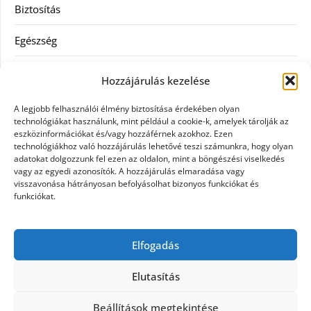
Biztosítás
Egészség
Hitel
Hozzájárulás kezelése
Ingatlan
A legjobb felhasználói élmény biztosítása érdekében olyan
technológiákat használunk, mint például a cookie-k, amelyek tárolják az
Művészetek és szórakozás
eszközinformációkat és/vagy hozzáférnek azokhoz. Ezen
technológiákhoz való hozzájárulás lehetővé teszi számunkra, hogy olyan
adatokat dolgozzunk fel ezen az oldalon, mint a böngészési viselkedés
Múzeumok
vagy az egyedi azonosítók. A hozzájárulás elmaradása vagy
visszavonása hátrányosan befolyásolhat bizonyos funkciókat és
Szolgáltatás
funkciókat.
Szórakozás
Elfogadás
Webáruház
Elutasítás
Beállítások megtekintése