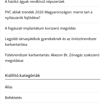
A házikó ágyak rendkívül népszerűek
PVC ablak trendek 2026 Magyarországon: merre tart a
nyílászárók fejlődése?
A fogászati implantátum korszerű megoldás
Legjobb társasjátékok gyerekeknek és az öntözőrendszer
karbantartása
Fűtésrendszer karbantartás: Abezon Bt. Zónagáz szakszerű
megoldásai
Kiállító kategóriák
Állás
Befektetés