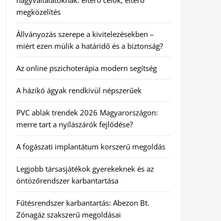
nagyvállalatoknak: eltérő célok, eltérő
megközelítés
Állványozás szerepe a kivitelezésekben –
miért ezen múlik a határidő és a biztonság?
Az online pszichoterápia modern segítség
A házikó ágyak rendkívül népszerűek
PVC ablak trendek 2026 Magyarországon:
merre tart a nyílászárók fejlődése?
A fogászati implantátum korszerű megoldás
Legjobb társasjátékok gyerekeknek és az
öntözőrendszer karbantartása
Fűtésrendszer karbantartás: Abezon Bt.
Zónagáz szakszerű megoldásai