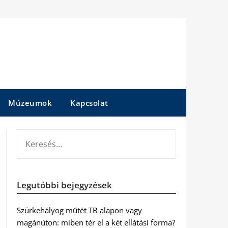
Múzeumok
Kapcsolat
KERESÉS:
Legutóbbi bejegyzések
Szürkehályog műtét TB alapon vagy
magánúton: miben tér el a két ellátási forma?