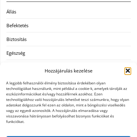
Állás
Befektetés
Biztosítás
Egészség
Hitel
Hozzájárulás kezelése
Ingatlan
A legjobb felhasználói élmény biztosítása érdekében olyan
technológiákat használunk, mint például a cookie-k, amelyek tárolják az
Művészetek és szórakozás
eszközinformációkat és/vagy hozzáférnek azokhoz. Ezen
technológiákhoz való hozzájárulás lehetővé teszi számunkra, hogy olyan
adatokat dolgozzunk fel ezen az oldalon, mint a böngészési viselkedés
Múzeumok
vagy az egyedi azonosítók. A hozzájárulás elmaradása vagy
visszavonása hátrányosan befolyásolhat bizonyos funkciókat és
Szolgáltatás
funkciókat.
Szórakozás