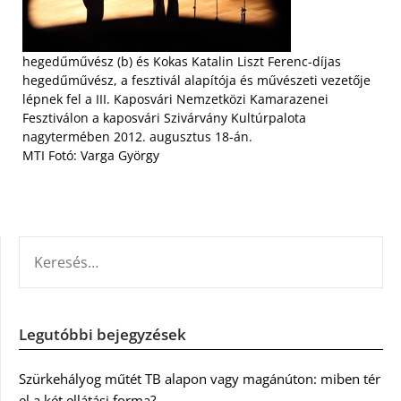
hegedűművész (b) és Kokas Katalin Liszt Ferenc-díjas
hegedűművész, a fesztivál alapítója és művészeti vezetője
lépnek fel a III. Kaposvári Nemzetközi Kamarazenei
Fesztiválon a kaposvári Szivárvány Kultúrpalota
nagytermében 2012. augusztus 18-án.
MTI Fotó: Varga György
KERESÉS:
Legutóbbi bejegyzések
Szürkehályog műtét TB alapon vagy magánúton: miben tér
el a két ellátási forma?