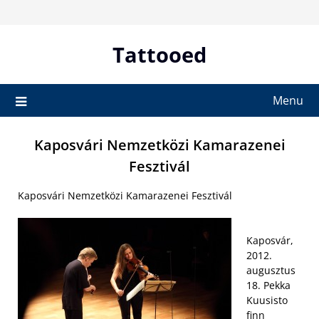
Skip
to
content
Tattooed
Menu
Kaposvári Nemzetközi Kamarazenei
Fesztivál
Kaposvári Nemzetközi Kamarazenei Fesztivál
Kaposvár,
2012.
augusztus
18. Pekka
Kuusisto
finn