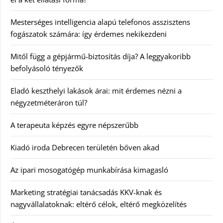
Mesterséges intelligencia alapú telefonos asszisztens
fogászatok számára: így érdemes nekikezdeni
Mitől függ a gépjármű-biztosítás díja? A leggyakoribb
befolyásoló tényezők
Eladó keszthelyi lakások árai: mit érdemes nézni a
négyzetméteráron túl?
A terapeuta képzés egyre népszerűbb
Kiadó iroda Debrecen területén bőven akad
Az ipari mosogatógép munkabírása kimagasló
Marketing stratégiai tanácsadás KKV-knak és
nagyvállalatoknak: eltérő célok, eltérő megközelítés