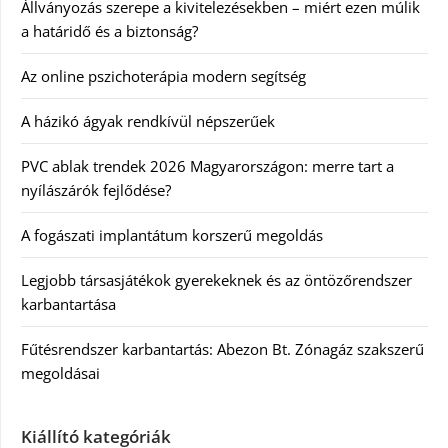
Állványozás szerepe a kivitelezésekben – miért ezen múlik
a határidő és a biztonság?
Az online pszichoterápia modern segítség
A házikó ágyak rendkívül népszerűek
PVC ablak trendek 2026 Magyarországon: merre tart a
nyílászárók fejlődése?
A fogászati implantátum korszerű megoldás
Legjobb társasjátékok gyerekeknek és az öntözőrendszer
karbantartása
Fűtésrendszer karbantartás: Abezon Bt. Zónagáz szakszerű
megoldásai
Kiállító kategóriák