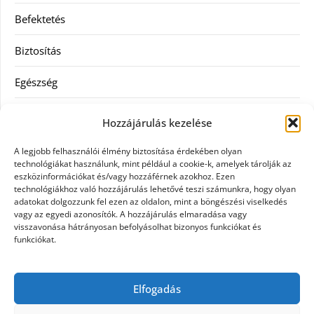
Befektetés
Biztosítás
Egészség
Hitel
Hozzájárulás kezelése
Ingatlan
A legjobb felhasználói élmény biztosítása érdekében olyan
technológiákat használunk, mint például a cookie-k, amelyek tárolják az
Művészetek és szórakozás
eszközinformációkat és/vagy hozzáférnek azokhoz. Ezen
technológiákhoz való hozzájárulás lehetővé teszi számunkra, hogy olyan
adatokat dolgozzunk fel ezen az oldalon, mint a böngészési viselkedés
Múzeumok
vagy az egyedi azonosítók. A hozzájárulás elmaradása vagy
visszavonása hátrányosan befolyásolhat bizonyos funkciókat és
Szolgáltatás
funkciókat.
Szórakozás
Elfogadás
Webáruház