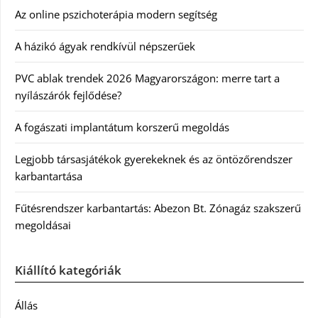
Az online pszichoterápia modern segítség
A házikó ágyak rendkívül népszerűek
PVC ablak trendek 2026 Magyarországon: merre tart a
nyílászárók fejlődése?
A fogászati implantátum korszerű megoldás
Legjobb társasjátékok gyerekeknek és az öntözőrendszer
karbantartása
Fűtésrendszer karbantartás: Abezon Bt. Zónagáz szakszerű
megoldásai
Kiállító kategóriák
Állás