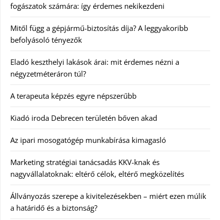
fogászatok számára: így érdemes nekikezdeni
Mitől függ a gépjármű-biztosítás díja? A leggyakoribb
befolyásoló tényezők
Eladó keszthelyi lakások árai: mit érdemes nézni a
négyzetméteráron túl?
A terapeuta képzés egyre népszerűbb
Kiadó iroda Debrecen területén bőven akad
Az ipari mosogatógép munkabírása kimagasló
Marketing stratégiai tanácsadás KKV-knak és
nagyvállalatoknak: eltérő célok, eltérő megközelítés
Állványozás szerepe a kivitelezésekben – miért ezen múlik
a határidő és a biztonság?