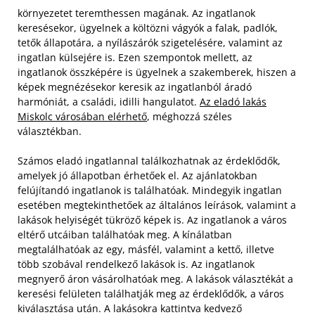
környezetet teremthessen magának. Az ingatlanok
keresésekor, ügyelnek a költözni vágyók a falak, padlók,
tetők állapotára, a nyílászárók szigetelésére, valamint az
ingatlan külsejére is. Ezen szempontok mellett, az
ingatlanok összképére is ügyelnek a szakemberek, hiszen a
képek megnézésekor keresik az ingatlanból áradó
harmóniát, a családi, idilli hangulatot.
Az eladó lakás
Miskolc városában elérhető
, méghozzá széles
választékban.
Számos eladó ingatlannal találkozhatnak az érdeklődők,
amelyek jó állapotban érhetőek el. Az ajánlatokban
felújítandó ingatlanok is találhatóak. Mindegyik ingatlan
esetében megtekinthetőek az általános leírások, valamint a
lakások helyiségét tükröző képek is.
Az ingatlanok a város
eltérő utcáiban találhatóak meg. A kínálatban
megtalálhatóak az egy, másfél, valamint a kettő, illetve
több szobával rendelkező lakások is. Az ingatlanok
megnyerő áron vásárolhatóak meg. A lakások választékát a
keresési felületen találhatják meg az érdeklődők, a város
kiválasztása után. A lakásokra kattintva kedvező