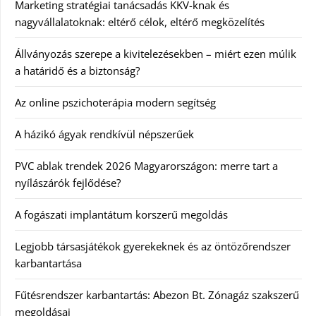
Marketing stratégiai tanácsadás KKV-knak és
nagyvállalatoknak: eltérő célok, eltérő megközelítés
Állványozás szerepe a kivitelezésekben – miért ezen múlik
a határidő és a biztonság?
Az online pszichoterápia modern segítség
A házikó ágyak rendkívül népszerűek
PVC ablak trendek 2026 Magyarországon: merre tart a
nyílászárók fejlődése?
A fogászati implantátum korszerű megoldás
Legjobb társasjátékok gyerekeknek és az öntözőrendszer
karbantartása
Fűtésrendszer karbantartás: Abezon Bt. Zónagáz szakszerű
megoldásai