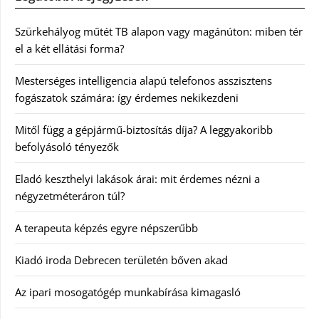
Szürkehályog műtét TB alapon vagy magánúton: miben tér
el a két ellátási forma?
Mesterséges intelligencia alapú telefonos asszisztens
fogászatok számára: így érdemes nekikezdeni
Mitől függ a gépjármű-biztosítás díja? A leggyakoribb
befolyásoló tényezők
Eladó keszthelyi lakások árai: mit érdemes nézni a
négyzetméteráron túl?
A terapeuta képzés egyre népszerűbb
Kiadó iroda Debrecen területén bőven akad
Az ipari mosogatógép munkabírása kimagasló