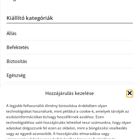
Kiállító kategóriák
Állás
Befektetés
Biztosítás
Egészség
Hitel
Hozzájárulás kezelése
Ingatlan
A legjobb felhasználói élmény biztosítása érdekében olyan
technológiákat használunk, mint például a cookie-k, amelyek tárolják az
Művészetek és szórakozás
eszközinformációkat és/vagy hozzáférnek azokhoz. Ezen
technológiákhoz való hozzájárulás lehetővé teszi számunkra, hogy olyan
adatokat dolgozzunk fel ezen az oldalon, mint a böngészési viselkedés
Múzeumok
vagy az egyedi azonosítók. A hozzájárulás elmaradása vagy