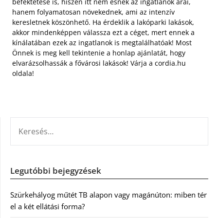
befektetése is, hiszen itt nem esnek az ingatlanok árai,
hanem folyamatosan növekednek, ami az intenzív
keresletnek köszönhető. Ha érdeklik a lakóparki lakások,
akkor mindenképpen válassza ezt a céget, mert ennek a
kínálatában ezek az ingatlanok is megtalálhatóak! Most
Önnek is meg kell tekintenie a honlap ajánlatát, hogy
elvarázsolhassák a fővárosi lakások! Várja a cordia.hu
oldala!
KERESÉS:
Legutóbbi bejegyzések
Szürkehályog műtét TB alapon vagy magánúton: miben tér
el a két ellátási forma?