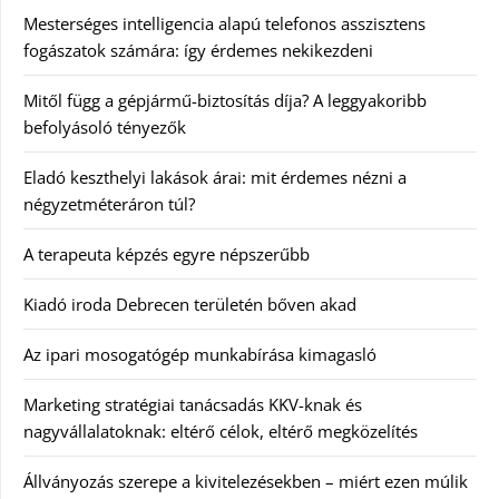
Mesterséges intelligencia alapú telefonos asszisztens
fogászatok számára: így érdemes nekikezdeni
Mitől függ a gépjármű-biztosítás díja? A leggyakoribb
befolyásoló tényezők
Eladó keszthelyi lakások árai: mit érdemes nézni a
négyzetméteráron túl?
A terapeuta képzés egyre népszerűbb
Kiadó iroda Debrecen területén bőven akad
Az ipari mosogatógép munkabírása kimagasló
Marketing stratégiai tanácsadás KKV-knak és
nagyvállalatoknak: eltérő célok, eltérő megközelítés
Állványozás szerepe a kivitelezésekben – miért ezen múlik