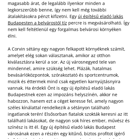
magasabb árat, de legalább ilyenkor minden a
legkorszerűbb benne, így nem kell még további
átalakításokra pénzt kifizetni. Egy
új építésű eladó lakás
Budapesten a belvárostól tíz
percre is megvásárolható. Így
nem kell feltétlenül egy forgalmas belvárosi környéken
élni.
A Corvin sétány egy nagyon felkapott környéknek számít,
amelyet elég sokan választanak, amikor az otthon
kiválasztásra kerül a sor. Az új városnegyed tele van
mindennel, amire szükség lehet. Plázák, hatalmas
bevásárlóközpontok, szórakoztató és sportcentrumok,
mozik és éttermek mind csak egyetlen karnyújtásnyira
vannak.
Ha érdekli Önt is egy új építésű eladó lakás
Budapestnek ezen az impozáns helyszínén, akkor ne
habozzon, hanem ezt a céget keresse fel, amely nagyon
széles kínálattal rendelkezik a sétányon található
ingatlanok terén! Elsősorban fiatalok szokták keresni az itt
található lakásokat, de nagyon sok híres ember, művész és
színész is itt él. Egy új építésű eladó lakás Budapest
városának ezen a részén egy kitűnő, biztos profitot ígérő