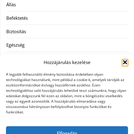
Állás
Befektetés
Biztosítás
Egészség
Hitel
Hozzájárulás kezelése
Ingatlan
A legjobb felhasználói élmény biztosítása érdekében olyan
technológiákat használunk, mint például a cookie-k, amelyek tárolják az
Művészetek és szórakozás
eszközinformációkat és/vagy hozzáférnek azokhoz. Ezen
technológiákhoz való hozzájárulás lehetővé teszi számunkra, hogy olyan
adatokat dolgozzunk fel ezen az oldalon, mint a böngészési viselkedés
Múzeumok
vagy az egyedi azonosítók. A hozzájárulás elmaradása vagy
visszavonása hátrányosan befolyásolhat bizonyos funkciókat és
Szolgáltatás
funkciókat.
Szórakozás
Elfogadás