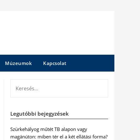
Múzeumok
Kapcsolat
KERESÉS:
Legutóbbi bejegyzések
Szürkehályog műtét TB alapon vagy
magánúton: miben tér el a két ellátási forma?