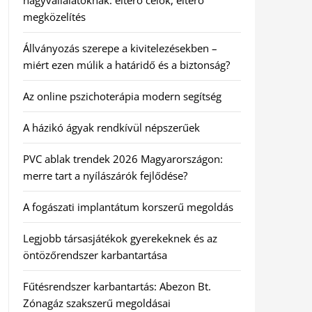
nagyvállalatoknak: eltérő célok, eltérő
megközelítés
Állványozás szerepe a kivitelezésekben –
miért ezen múlik a határidő és a biztonság?
Az online pszichoterápia modern segítség
A házikó ágyak rendkívül népszerűek
PVC ablak trendek 2026 Magyarországon:
merre tart a nyílászárók fejlődése?
A fogászati implantátum korszerű megoldás
Legjobb társasjátékok gyerekeknek és az
öntözőrendszer karbantartása
Fűtésrendszer karbantartás: Abezon Bt.
Zónagáz szakszerű megoldásai