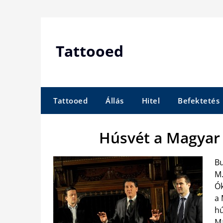
Skip
to
content
Tattooed
Tattooed
Állás
Hitel
Befektetés
Húsvét a Magyar
Bu
M.
Ók
a 
hú
Ma