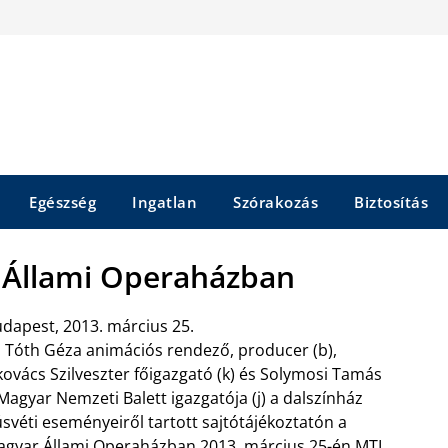
Egészség
Ingatlan
Szórakozás
Biztosítás
 Állami Operaházban
dapest, 2013. március 25.
 Tóth Géza animációs rendező, producer (b),
ovács Szilveszter főigazgató (k) és Solymosi Tamás
Magyar Nemzeti Balett igazgatója (j) a dalszínház
svéti eseményeiről tartott sajtótájékoztatón a
gyar Állami Operaházban 2013. március 25-én.MTI