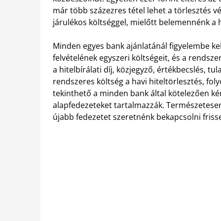
már több százezres tétel lehet a törlesztés 
járulékos költséggel, mielőtt belemennénk a h
Minden egyes bank ajánlatánál figyelembe kell
felvételének egyszeri költségeit, és a rendsze
a hitelbírálati díj, közjegyző, értékbecslés, 
rendszeres költség a havi hiteltörlesztés, foly
tekinthető a minden bank által kötelezően kért
alapfedezeteket tartalmazzák. Természetesen 
újabb fedezetet szeretnénk bekapcsolni friss