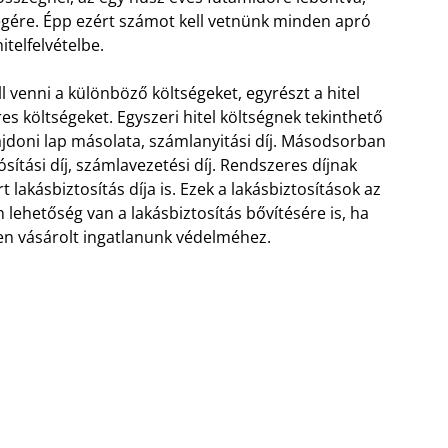
végére. Épp ezért számot kell vetnünk minden apró
itelfelvételbe.
 venni a különböző költségeket, egyrészt a hitel
res költségeket. Egyszeri hitel költségnek tekinthető
tulajdoni lap másolata, számlanyitási díj. Másodsorban
ósítási díj, számlavezetési díj. Rendszeres díjnak
 lakásbiztosítás díja is. Ezek a lakásbiztosítások az
lehetőség van a lakásbiztosítás bővítésére is, ha
en vásárolt ingatlanunk védelméhez.