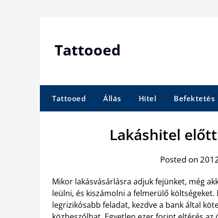
Skip
to
content
Tattooed
Tattooed
Állás
Hitel
Befektetés
Lakáshitel elő
Posted on 2012.
Mikor lakásvásárlásra adjuk fejünket, még ak
leülni, és kiszámolni a felmerülő költségeket. 
legrizikósabb feladat, kezdve a bank által köt
közbeszólhat. Egyetlen ezer forint eltérés az