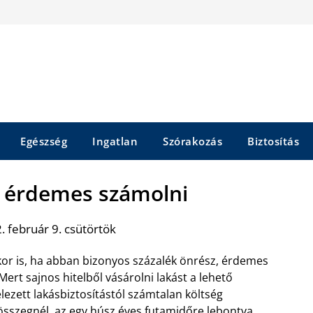
Egészség
Ingatlan
Szórakozás
Biztosítás
tt érdemes számolni
 február 9. csütörtök
kor is, ha abban bizonyos százalék önrész, érdemes
Mert sajnos hitelből vásárolni lakást a lehető
elezett lakásbiztosítástól számtalan költség
 összegnél, az egy húsz éves futamidőre lebontva,