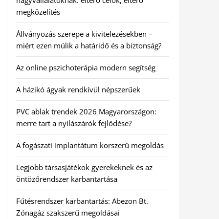
nagyvállalatoknak: eltérő célok, eltérő
megközelítés
Állványozás szerepe a kivitelezésekben –
miért ezen múlik a határidő és a biztonság?
Az online pszichoterápia modern segítség
A házikó ágyak rendkívül népszerűek
PVC ablak trendek 2026 Magyarországon:
merre tart a nyílászárók fejlődése?
A fogászati implantátum korszerű megoldás
Legjobb társasjátékok gyerekeknek és az
öntözőrendszer karbantartása
Fűtésrendszer karbantartás: Abezon Bt.
Zónagáz szakszerű megoldásai