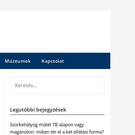
Múzeumok
Kapcsolat
KERESÉS:
Legutóbbi bejegyzések
Szürkehályog műtét TB alapon vagy
magánúton: miben tér el a két ellátási forma?