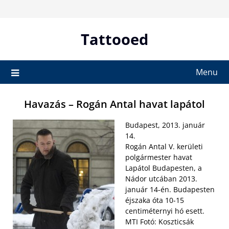
Skip
to
content
Tattooed
Menu
Havazás – Rogán Antal havat lapátol
Budapest, 2013. január
14.
Rogán Antal V. kerületi
polgármester havat
Lapátol Budapesten, a
Nádor utcában 2013.
január 14-én. Budapesten
éjszaka óta 10-15
centiméternyi hó esett.
MTI Fotó: Koszticsák