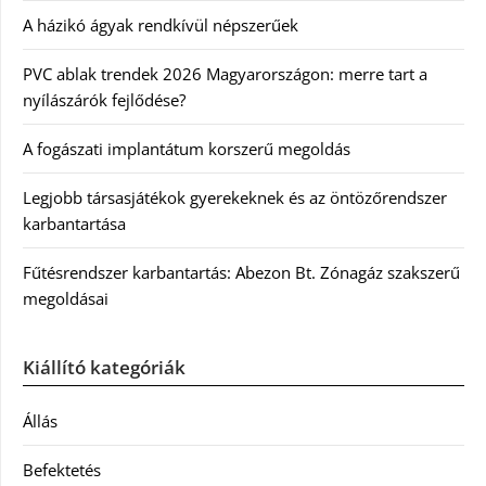
A házikó ágyak rendkívül népszerűek
PVC ablak trendek 2026 Magyarországon: merre tart a
nyílászárók fejlődése?
A fogászati implantátum korszerű megoldás
Legjobb társasjátékok gyerekeknek és az öntözőrendszer
karbantartása
Fűtésrendszer karbantartás: Abezon Bt. Zónagáz szakszerű
megoldásai
Kiállító kategóriák
Állás
Befektetés