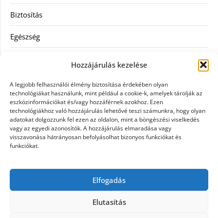
Biztosítás
Egészség
Hitel
Hozzájárulás kezelése
Ingatlan
A legjobb felhasználói élmény biztosítása érdekében olyan
technológiákat használunk, mint például a cookie-k, amelyek tárolják az
Művészetek és szórakozás
eszközinformációkat és/vagy hozzáférnek azokhoz. Ezen
technológiákhoz való hozzájárulás lehetővé teszi számunkra, hogy olyan
adatokat dolgozzunk fel ezen az oldalon, mint a böngészési viselkedés
Múzeumok
vagy az egyedi azonosítók. A hozzájárulás elmaradása vagy
visszavonása hátrányosan befolyásolhat bizonyos funkciókat és
Szolgáltatás
funkciókat.
Szórakozás
Elfogadás
Webáruház
Elutasítás