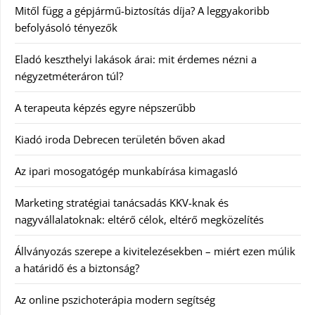
Mitől függ a gépjármű-biztosítás díja? A leggyakoribb
befolyásoló tényezők
Eladó keszthelyi lakások árai: mit érdemes nézni a
négyzetméteráron túl?
A terapeuta képzés egyre népszerűbb
Kiadó iroda Debrecen területén bőven akad
Az ipari mosogatógép munkabírása kimagasló
Marketing stratégiai tanácsadás KKV-knak és
nagyvállalatoknak: eltérő célok, eltérő megközelítés
Állványozás szerepe a kivitelezésekben – miért ezen múlik
a határidő és a biztonság?
Az online pszichoterápia modern segítség