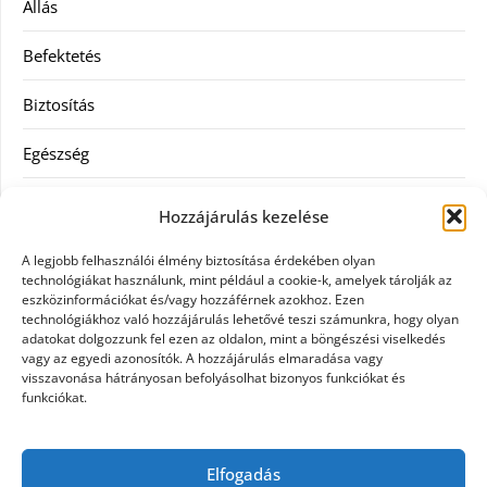
Állás
Befektetés
Biztosítás
Egészség
Hitel
Hozzájárulás kezelése
Ingatlan
A legjobb felhasználói élmény biztosítása érdekében olyan
technológiákat használunk, mint például a cookie-k, amelyek tárolják az
Művészetek és szórakozás
eszközinformációkat és/vagy hozzáférnek azokhoz. Ezen
technológiákhoz való hozzájárulás lehetővé teszi számunkra, hogy olyan
adatokat dolgozzunk fel ezen az oldalon, mint a böngészési viselkedés
Múzeumok
vagy az egyedi azonosítók. A hozzájárulás elmaradása vagy
visszavonása hátrányosan befolyásolhat bizonyos funkciókat és
Szolgáltatás
funkciókat.
Szórakozás
Elfogadás