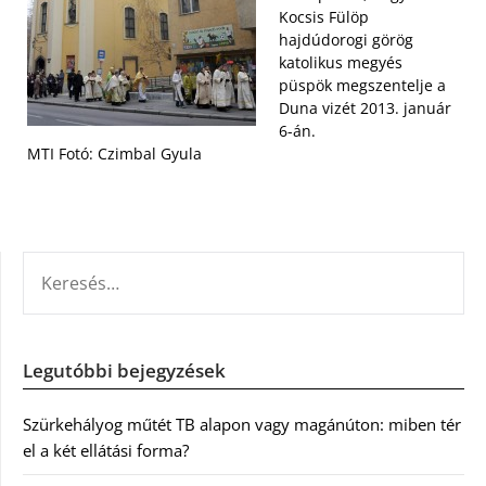
Kocsis Fülöp
hajdúdorogi görög
katolikus megyés
püspök megszentelje a
Duna vizét 2013. január
6-án.
MTI Fotó: Czimbal Gyula
KERESÉS:
Legutóbbi bejegyzések
Szürkehályog műtét TB alapon vagy magánúton: miben tér
el a két ellátási forma?