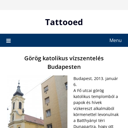
Skip
to
content
Tattooed
Menu
Görög katolikus vízszentelés
Budapesten
Budapest, 2013. január
6.
A Fő utcai görög
katolikus templomból a
papok és hívek
vízkereszt alkalmából
körmenettel levonulnak
a Batthyányi téri
Dunapartra, hogy ott