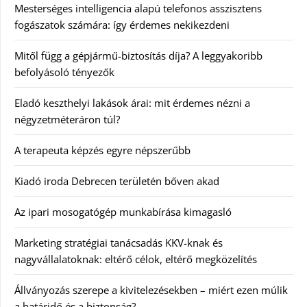
Mesterséges intelligencia alapú telefonos asszisztens
fogászatok számára: így érdemes nekikezdeni
Mitől függ a gépjármű-biztosítás díja? A leggyakoribb
befolyásoló tényezők
Eladó keszthelyi lakások árai: mit érdemes nézni a
négyzetméteráron túl?
A terapeuta képzés egyre népszerűbb
Kiadó iroda Debrecen területén bőven akad
Az ipari mosogatógép munkabírása kimagasló
Marketing stratégiai tanácsadás KKV-knak és
nagyvállalatoknak: eltérő célok, eltérő megközelítés
Állványozás szerepe a kivitelezésekben – miért ezen múlik
a határidő és a biztonság?