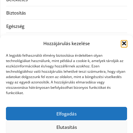
Biztosítás
Egészség
Hitel
Hozzájárulás kezelése
Ingatlan
A legjobb felhasználói élmény biztosítása érdekében olyan
technológiákat használunk, mint például a cookie-k, amelyek tárolják az
Művészetek és szórakozás
eszközinformációkat és/vagy hozzáférnek azokhoz. Ezen
technológiákhoz való hozzájárulás lehetővé teszi számunkra, hogy olyan
adatokat dolgozzunk fel ezen az oldalon, mint a böngészési viselkedés
Múzeumok
vagy az egyedi azonosítók. A hozzájárulás elmaradása vagy
visszavonása hátrányosan befolyásolhat bizonyos funkciókat és
Szolgáltatás
funkciókat.
Szórakozás
Elfogadás
Webáruház
Elutasítás