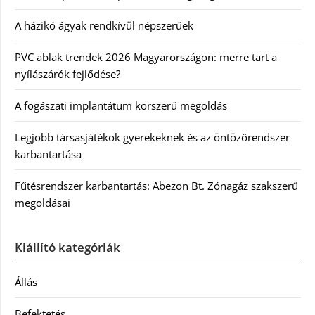
A házikó ágyak rendkívül népszerűek
PVC ablak trendek 2026 Magyarországon: merre tart a
nyílászárók fejlődése?
A fogászati implantátum korszerű megoldás
Legjobb társasjátékok gyerekeknek és az öntözőrendszer
karbantartása
Fűtésrendszer karbantartás: Abezon Bt. Zónagáz szakszerű
megoldásai
Kiállító kategóriák
Állás
Befektetés