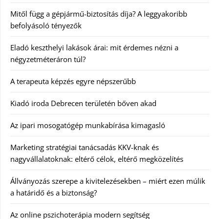
Mitől függ a gépjármű-biztosítás díja? A leggyakoribb
befolyásoló tényezők
Eladó keszthelyi lakások árai: mit érdemes nézni a
négyzetméteráron túl?
A terapeuta képzés egyre népszerűbb
Kiadó iroda Debrecen területén bőven akad
Az ipari mosogatógép munkabírása kimagasló
Marketing stratégiai tanácsadás KKV-knak és
nagyvállalatoknak: eltérő célok, eltérő megközelítés
Állványozás szerepe a kivitelezésekben – miért ezen múlik
a határidő és a biztonság?
Az online pszichoterápia modern segítség