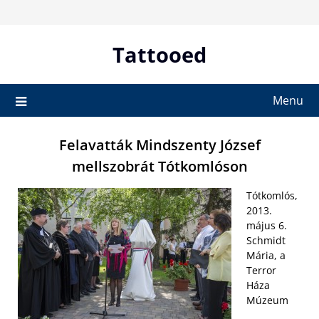
Skip
to
content
Tattooed
Menu
Felavatták Mindszenty József
mellszobrát Tótkomlóson
Tótkomlós,
2013.
május 6.
Schmidt
Mária, a
Terror
Háza
Múzeum