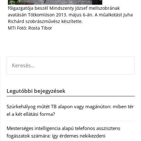
főigazgatója beszél Mindszenty József mellszobrának
avatásán Tótkomlóson 2013. május 6-án. A műalkotást Juha
Richárd szobrászművész készítette.
MTI Fotó: Rosta Tibor
KERESÉS:
Legutóbbi bejegyzések
Szürkehályog műtét TB alapon vagy magánúton: miben tér
el a két ellátási forma?
Mesterséges intelligencia alapú telefonos asszisztens
fogászatok számára: így érdemes nekikezdeni