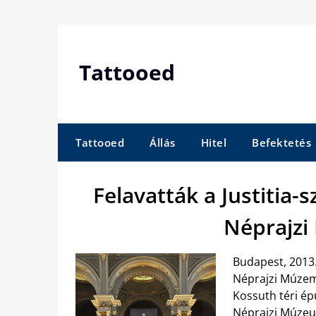
Skip
to
content
Tattooed
Tattooed
Állás
Hitel
Befektetés
Felavatták a Justitia-
Néprajz
Budapest, 2013. 
Néprajzi Múzemb
Kossuth téri ép
Néprajzi Múzeum