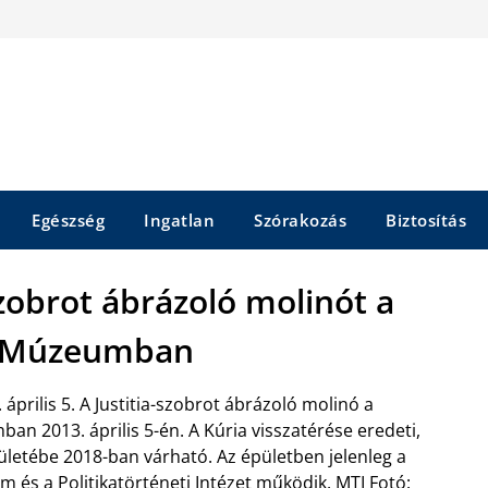
Egészség
Ingatlan
Szórakozás
Biztosítás
szobrot ábrázoló molinót a
i Múzeumban
április 5. A Justitia-szobrot ábrázoló molinó a
an 2013. április 5-én. A Kúria visszatérése eredeti,
ületébe 2018-ban várható. Az épületben jelenleg a
 és a Politikatörténeti Intézet működik. MTI Fotó: