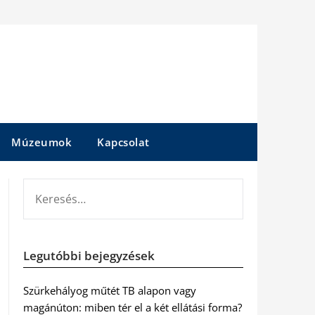
Múzeumok
Kapcsolat
KERESÉS:
Legutóbbi bejegyzések
Szürkehályog műtét TB alapon vagy
magánúton: miben tér el a két ellátási forma?