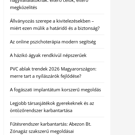
nagyvállalatoknak: eltérő célok, eltérő
megközelítés
Állványozás szerepe a kivitelezésekben –
miért ezen múlik a határidő és a biztonság?
Az online pszichoterápia modern segítség
A házikó ágyak rendkívül népszerűek
PVC ablak trendek 2026 Magyarországon:
merre tart a nyílászárók fejlődése?
A fogászati implantátum korszerű megoldás
Legjobb társasjátékok gyerekeknek és az
öntözőrendszer karbantartása
Fűtésrendszer karbantartás: Abezon Bt.
Zónagáz szakszerű megoldásai