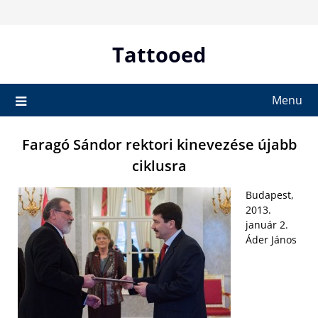
Skip
to
content
Tattooed
Menu
Faragó Sándor rektori kinevezése újabb
ciklusra
Budapest,
2013.
január 2.
Áder János