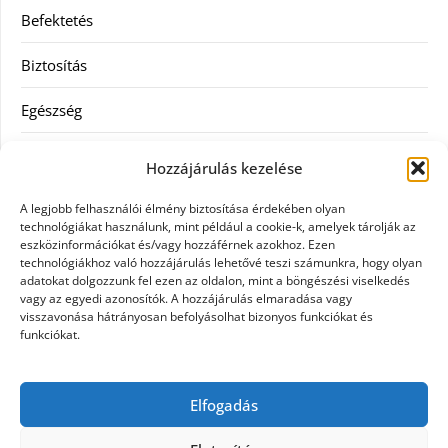
Befektetés
Biztosítás
Egészség
Hitel
Hozzájárulás kezelése
Ingatlan
A legjobb felhasználói élmény biztosítása érdekében olyan
technológiákat használunk, mint például a cookie-k, amelyek tárolják az
Művészetek és szórakozás
eszközinformációkat és/vagy hozzáférnek azokhoz. Ezen
technológiákhoz való hozzájárulás lehetővé teszi számunkra, hogy olyan
adatokat dolgozzunk fel ezen az oldalon, mint a böngészési viselkedés
Múzeumok
vagy az egyedi azonosítók. A hozzájárulás elmaradása vagy
visszavonása hátrányosan befolyásolhat bizonyos funkciókat és
Szolgáltatás
funkciókat.
Szórakozás
Elfogadás
Webáruház