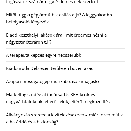
fogászatok számára: így érdemes nekikezdeni
Mitől függ a gépjármű-biztosítás díja? A leggyakoribb
befolyásoló tényezők
Eladó keszthelyi lakások árai: mit érdemes nézni a
négyzetméteráron túl?
A terapeuta képzés egyre népszerűbb
Kiadó iroda Debrecen területén bőven akad
Az ipari mosogatógép munkabírása kimagasló
Marketing stratégiai tanácsadás KKV-knak és
nagyvállalatoknak: eltérő célok, eltérő megközelítés
Állványozás szerepe a kivitelezésekben – miért ezen múlik
a határidő és a biztonság?