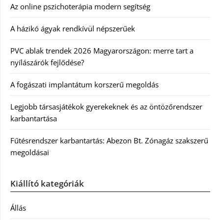
Az online pszichoterápia modern segítség
A házikó ágyak rendkívül népszerűek
PVC ablak trendek 2026 Magyarországon: merre tart a
nyílászárók fejlődése?
A fogászati implantátum korszerű megoldás
Legjobb társasjátékok gyerekeknek és az öntözőrendszer
karbantartása
Fűtésrendszer karbantartás: Abezon Bt. Zónagáz szakszerű
megoldásai
Kiállító kategóriák
Állás