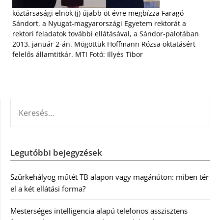
köztársasági elnök (j) újabb öt évre megbízza Faragó
Sándort, a Nyugat-magyarországi Egyetem rektorát a
rektori feladatok további ellátásával, a Sándor-palotában
2013. január 2-án. Mögöttük Hoffmann Rózsa oktatásért
felelős államtitkár. MTI Fotó: Illyés Tibor
KERESÉS:
Legutóbbi bejegyzések
Szürkehályog műtét TB alapon vagy magánúton: miben tér
el a két ellátási forma?
Mesterséges intelligencia alapú telefonos asszisztens