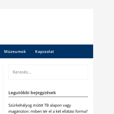
Múzeumok
Kapcsolat
KERESÉS:
Legutóbbi bejegyzések
Szürkehályog műtét TB alapon vagy
magánúton: miben tér el a két ellátási forma?