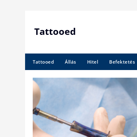
Skip
to
content
Tattooed
Tattooed
Állás
Hitel
Befektetés