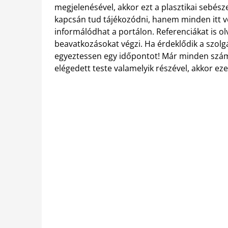
megjelenésével, akkor ezt a plasztikai sebész
kapcsán tud tájékozódni, hanem minden itt vé
informálódhat a portálon. Referenciákat is ol
beavatkozásokat végzi. Ha érdeklődik a szolgál
egyeztessen egy időpontot! Már minden szám
elégedett teste valamelyik részével, akkor eze