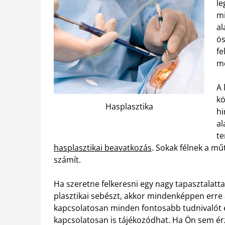
le
mi
al
ös
fe
m
A 
kö
Hasplasztika
hi
al
te
hasplasztikai beavatkozás
. Sokak félnek a m
számít.
Ha szeretne felkeresni egy nagy tapasztalatt
plasztikai sebészt, akkor mindenképpen erre 
kapcsolatosan minden fontosabb tudnivalót e
kapcsolatosan is tájékozódhat. Ha Ön sem ér