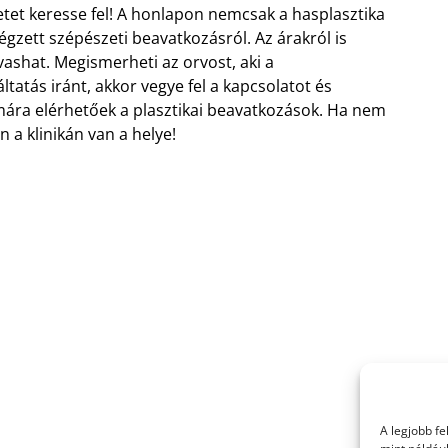
etet keresse fel! A honlapon nemcsak a hasplasztika
gzett szépészeti beavatkozásról. Az árakról is
vashat. Megismerheti az orvost, aki a
tatás iránt, akkor vegye fel a kapcsolatot és
ára elérhetőek a plasztikai beavatkozások. Ha nem
n a klinikán van a helye!
A legjobb f