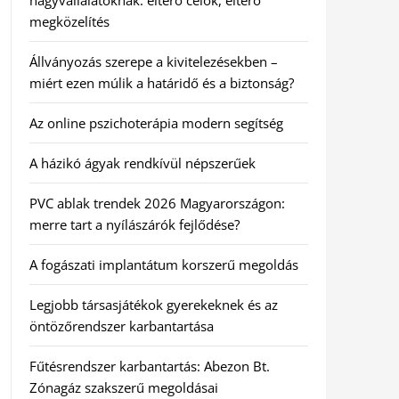
nagyvállalatoknak: eltérő célok, eltérő
megközelítés
Állványozás szerepe a kivitelezésekben –
miért ezen múlik a határidő és a biztonság?
Az online pszichoterápia modern segítség
A házikó ágyak rendkívül népszerűek
PVC ablak trendek 2026 Magyarországon:
merre tart a nyílászárók fejlődése?
A fogászati implantátum korszerű megoldás
Legjobb társasjátékok gyerekeknek és az
öntözőrendszer karbantartása
Fűtésrendszer karbantartás: Abezon Bt.
Zónagáz szakszerű megoldásai