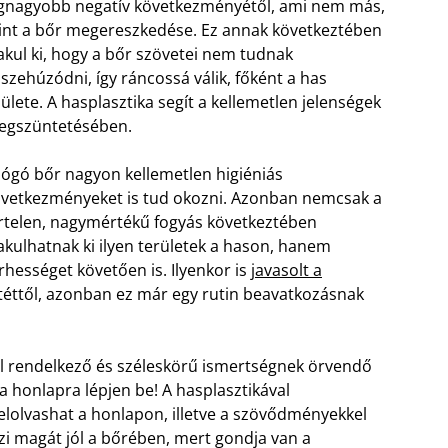
gnagyobb negatív következményétől, ami nem más,
nt a bőr megereszkedése. Ez annak következtében
akul ki, hogy a bőr szövetei nem tudnak
szehúzódni, így ráncossá válik, főként a has
lülete. A hasplasztika segít a kellemetlen jelenségek
egszüntetésében.
lógó bőr nagyon kellemetlen higiéniás
vetkezményeket is tud okozni. Azonban nemcsak a
rtelen, nagymértékű fogyás következtében
akulhatnak ki ilyen területek a hason, hanem
rhességet követően is. Ilyenkor is
javasolt a
űtéttől, azonban ez már egy rutin beavatkozásnak
al rendelkező és széleskörű ismertségnek örvendő
a honlapra lépjen be! A hasplasztikával
lolvashat a honlapon, illetve a szövődményekkel
zi magát jól a bőrében, mert gondja van a