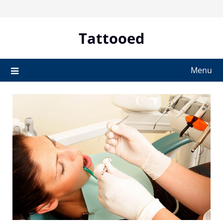
Skip
to
content
Tattooed
Menu