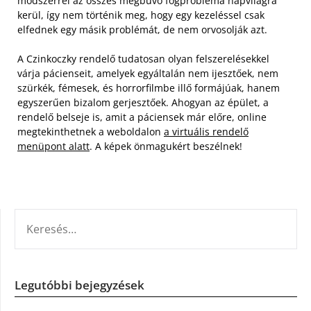
módszerrel az összes megbúvó fogprobléma napvilágra
kerül, így nem történik meg, hogy egy kezeléssel csak
elfednek egy másik problémát, de nem orvosolják azt.
A Czinkoczky rendelő tudatosan olyan felszerelésekkel
várja pácienseit, amelyek egyáltalán nem ijesztőek, nem
szürkék, fémesek, és horrorfilmbe illő formájúak, hanem
egyszerűen bizalom gerjesztőek. Ahogyan az épület, a
rendelő belseje is, amit a páciensek már előre, online
megtekinthetnek a weboldalon
a virtuális rendelő
menüpont alatt
. A képek önmagukért beszélnek!
KERESÉS:
Legutóbbi bejegyzések