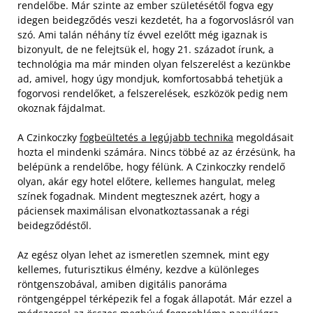
rendelőbe. Már szinte az ember születésétől fogva egy
idegen beidegződés veszi kezdetét, ha a fogorvoslásról van
szó. Ami talán néhány tíz évvel ezelőtt még igaznak is
bizonyult, de ne felejtsük el, hogy 21. századot írunk, a
technológia ma már minden olyan felszerelést a kezünkbe
ad, amivel, hogy úgy mondjuk, komfortosabbá tehetjük a
fogorvosi rendelőket, a felszerelések, eszközök pedig nem
okoznak fájdalmat.
A Czinkoczky
fogbeültetés a legújabb technika
megoldásait
hozta el mindenki számára. Nincs többé az az érzésünk, ha
belépünk a rendelőbe, hogy félünk. A Czinkoczky rendelő
olyan, akár egy hotel előtere, kellemes hangulat, meleg
színek fogadnak. Mindent megtesznek azért, hogy a
páciensek maximálisan elvonatkoztassanak a régi
beidegződéstől.
Az egész olyan lehet az ismeretlen szemnek, mint egy
kellemes, futurisztikus élmény, kezdve a különleges
röntgenszobával, amiben digitális panoráma
röntgengéppel térképezik fel a fogak állapotát. Már ezzel a