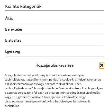
Kiállító kategóriák
Állás
Befektetés
Biztosítás
Egészség
Hitel
Hozzájárulás kezelése
Ingatlan
A legjobb felhasználói élmény biztosítása érdekében olyan
technológiákat használunk, mint például a cookie-k, amelyek tárolják az
Művészetek és szórakozás
eszközinformációkat és/vagy hozzáférnek azokhoz. Ezen
technológiákhoz való hozzájárulás lehetővé teszi számunkra, hogy olyan
adatokat dolgozzunk fel ezen az oldalon, mint a böngészési viselkedés
Múzeumok
vagy az egyedi azonosítók. A hozzájárulás elmaradása vagy
visszavonása hátrányosan befolyásolhat bizonyos funkciókat és
Szolgáltatás
funkciókat.