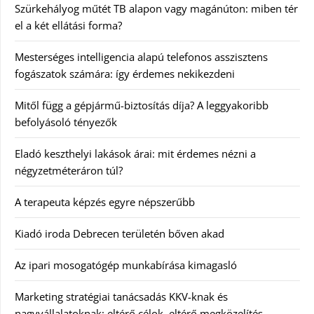
Szürkehályog műtét TB alapon vagy magánúton: miben tér
el a két ellátási forma?
Mesterséges intelligencia alapú telefonos asszisztens
fogászatok számára: így érdemes nekikezdeni
Mitől függ a gépjármű-biztosítás díja? A leggyakoribb
befolyásoló tényezők
Eladó keszthelyi lakások árai: mit érdemes nézni a
négyzetméteráron túl?
A terapeuta képzés egyre népszerűbb
Kiadó iroda Debrecen területén bőven akad
Az ipari mosogatógép munkabírása kimagasló
Marketing stratégiai tanácsadás KKV-knak és
nagyvállalatoknak: eltérő célok, eltérő megközelítés