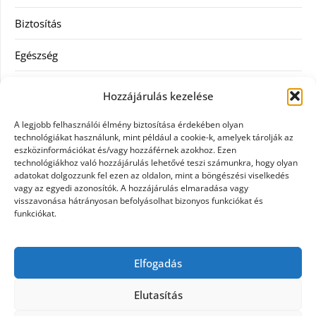
Biztosítás
Egészség
Hitel
Hozzájárulás kezelése
Ingatlan
A legjobb felhasználói élmény biztosítása érdekében olyan
technológiákat használunk, mint például a cookie-k, amelyek tárolják az
Művészetek és szórakozás
eszközinformációkat és/vagy hozzáférnek azokhoz. Ezen
technológiákhoz való hozzájárulás lehetővé teszi számunkra, hogy olyan
adatokat dolgozzunk fel ezen az oldalon, mint a böngészési viselkedés
Múzeumok
vagy az egyedi azonosítók. A hozzájárulás elmaradása vagy
visszavonása hátrányosan befolyásolhat bizonyos funkciókat és
Szolgáltatás
funkciókat.
Szórakozás
Elfogadás
Webáruház
Elutasítás