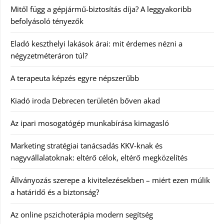
Mitől függ a gépjármű-biztosítás díja? A leggyakoribb
befolyásoló tényezők
Eladó keszthelyi lakások árai: mit érdemes nézni a
négyzetméteráron túl?
A terapeuta képzés egyre népszerűbb
Kiadó iroda Debrecen területén bőven akad
Az ipari mosogatógép munkabírása kimagasló
Marketing stratégiai tanácsadás KKV-knak és
nagyvállalatoknak: eltérő célok, eltérő megközelítés
Állványozás szerepe a kivitelezésekben – miért ezen múlik
a határidő és a biztonság?
Az online pszichoterápia modern segítség