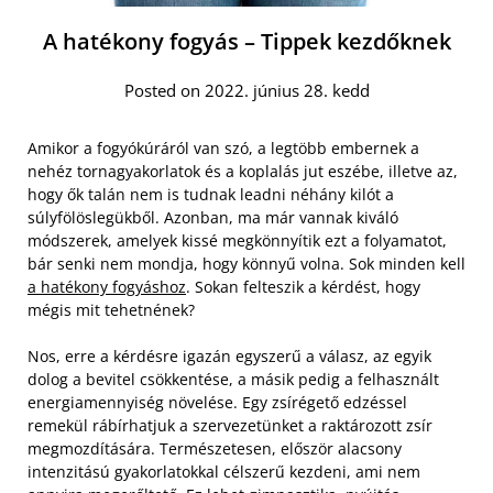
A hatékony fogyás – Tippek kezdőknek
Posted on 2022. június 28. kedd
Amikor a fogyókúráról van szó, a legtöbb embernek a
nehéz tornagyakorlatok és a koplalás jut eszébe, illetve az,
hogy ők talán nem is tudnak leadni néhány kilót a
súlyfölöslegükből. Azonban, ma már vannak kiváló
módszerek, amelyek kissé megkönnyítik ezt a folyamatot,
bár senki nem mondja, hogy könnyű volna. Sok minden kell
a hatékony fogyáshoz
. Sokan felteszik a kérdést, hogy
mégis mit tehetnének?
Nos, erre a kérdésre igazán egyszerű a válasz, az egyik
dolog a bevitel csökkentése, a másik pedig a felhasznált
energiamennyiség növelése. Egy zsírégető edzéssel
remekül rábírhatjuk a szervezetünket a raktározott zsír
megmozdítására. Természetesen, először alacsony
intenzitású gyakorlatokkal célszerű kezdeni, ami nem