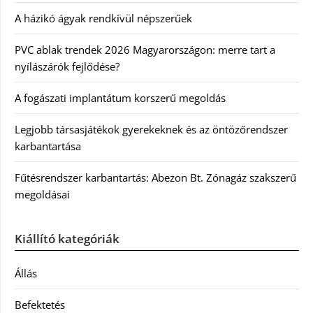
A házikó ágyak rendkívül népszerűek
PVC ablak trendek 2026 Magyarországon: merre tart a
nyílászárók fejlődése?
A fogászati implantátum korszerű megoldás
Legjobb társasjátékok gyerekeknek és az öntözőrendszer
karbantartása
Fűtésrendszer karbantartás: Abezon Bt. Zónagáz szakszerű
megoldásai
Kiállító kategóriák
Állás
Befektetés