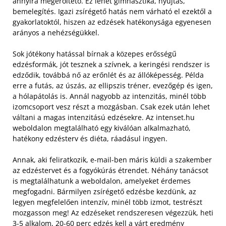
annyira megerőltető. Ez lehet gimnasztika, nyújtás,
bemelegítés. Igazi zsírégető hatás nem várható el ezektől a
gyakorlatoktól, hiszen az edzések hatékonysága egyenesen
arányos a nehézségükkel.
Sok jótékony hatással bírnak a közepes erősségű
edzésformák, jót tesznek a szívnek, a keringési rendszer is
edződik, továbbá nő az erőnlét és az állóképesség. Példa
erre a futás, az úszás, az ellipszis tréner, evezőgép és igen,
a hólapátolás is. Annál nagyobb az intenzitás, minél több
izomcsoport vesz részt a mozgásban. Csak ezek után lehet
váltani a magas intenzitású edzésekre. Az intenset.hu
weboldalon megtalálható egy kiválóan alkalmazható,
hatékony edzésterv és diéta, ráadásul ingyen.
Annak, aki feliratkozik, e-mail-ben máris küldi a szakember
az edzéstervet és a fogyókúrás étrendet. Néhány tanácsot
is megtalálhatunk a weboldalon, amelyeket érdemes
megfogadni. Bármilyen zsírégető edzésbe kezdünk, az
legyen megfelelően intenzív, minél több izmot, testrészt
mozgasson meg! Az edzéseket rendszeresen végezzük, heti
3-5 alkalom, 20-60 perc edzés kell a várt eredmény