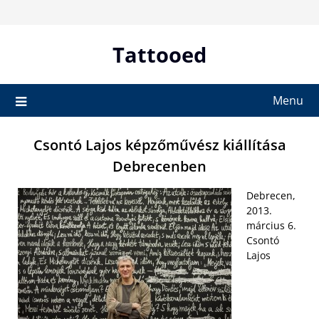
Skip
to
content
Tattooed
Menu
Csontó Lajos képzőművész kiállítása
Debrecenben
Debrecen,
2013.
március 6.
Csontó
Lajos