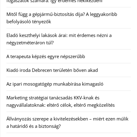
fogászatok számára: így érdemes nekikezdeni
Mitől függ a gépjármű-biztosítás díja? A leggyakoribb
befolyásoló tényezők
Eladó keszthelyi lakások árai: mit érdemes nézni a
négyzetméteráron túl?
A terapeuta képzés egyre népszerűbb
Kiadó iroda Debrecen területén bőven akad
Az ipari mosogatógép munkabírása kimagasló
Marketing stratégiai tanácsadás KKV-knak és
nagyvállalatoknak: eltérő célok, eltérő megközelítés
Állványozás szerepe a kivitelezésekben – miért ezen múlik
a határidő és a biztonság?