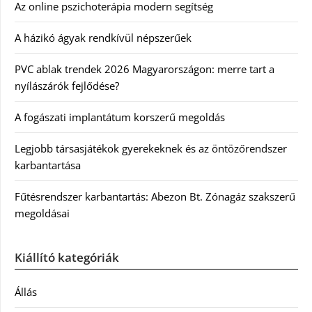
Az online pszichoterápia modern segítség
A házikó ágyak rendkívül népszerűek
PVC ablak trendek 2026 Magyarországon: merre tart a
nyílászárók fejlődése?
A fogászati implantátum korszerű megoldás
Legjobb társasjátékok gyerekeknek és az öntözőrendszer
karbantartása
Fűtésrendszer karbantartás: Abezon Bt. Zónagáz szakszerű
megoldásai
Kiállító kategóriák
Állás