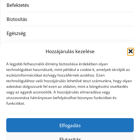
Befektetés
Biztosítás
Egészség
Hitel
Hozzájárulás kezelése
Ingatlan
A legjobb felhasználói élmény biztosítása érdekében olyan
technológiákat használunk, mint például a cookie-k, amelyek tárolják az
Művészetek és szórakozás
eszközinformációkat és/vagy hozzáférnek azokhoz. Ezen
technológiákhoz való hozzájárulás lehetővé teszi számunkra, hogy olyan
adatokat dolgozzunk fel ezen az oldalon, mint a böngészési viselkedés
Múzeumok
vagy az egyedi azonosítók. A hozzájárulás elmaradása vagy
visszavonása hátrányosan befolyásolhat bizonyos funkciókat és
Szolgáltatás
funkciókat.
Szórakozás
Elfogadás
Webáruház
Elutasítás