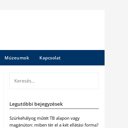
Múzeumok
Kapcsolat
KERESÉS:
Legutóbbi bejegyzések
Szürkehályog műtét TB alapon vagy
magánúton: miben tér el a két ellátási forma?