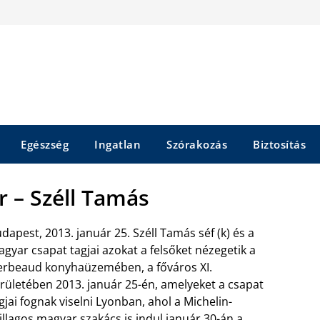
Egészség
Ingatlan
Szórakozás
Biztosítás
r – Széll Tamás
dapest, 2013. január 25. Széll Tamás séf (k) és a
gyar csapat tagjai azokat a felsőket nézegetik a
rbeaud konyhaüzemében, a főváros XI.
rületében 2013. január 25-én, amelyeket a csapat
gjai fognak viselni Lyonban, ahol a Michelin-
illagos magyar szakács is indul január 30-án a