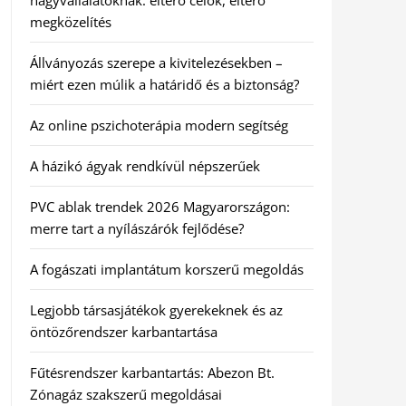
nagyvállalatoknak: eltérő célok, eltérő
megközelítés
Állványozás szerepe a kivitelezésekben –
miért ezen múlik a határidő és a biztonság?
Az online pszichoterápia modern segítség
A házikó ágyak rendkívül népszerűek
PVC ablak trendek 2026 Magyarországon:
merre tart a nyílászárók fejlődése?
A fogászati implantátum korszerű megoldás
Legjobb társasjátékok gyerekeknek és az
öntözőrendszer karbantartása
Fűtésrendszer karbantartás: Abezon Bt.
Zónagáz szakszerű megoldásai