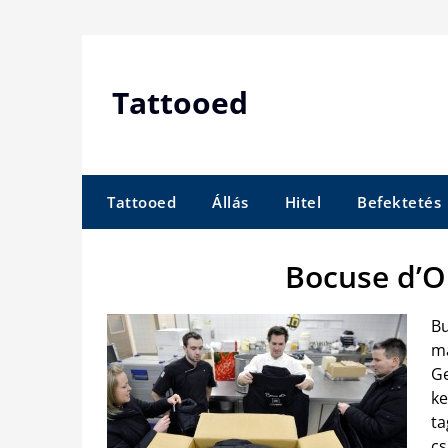
Skip
to
content
Tattooed
Tattooed
Állás
Hitel
Befektetés
Bocuse d’O
Bu
ma
Ge
ke
ta
cs