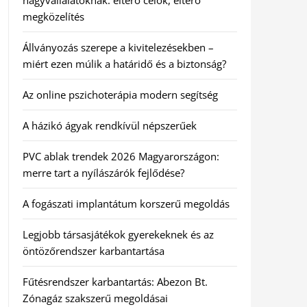
nagyvállalatoknak: eltérő célok, eltérő
megközelítés
Állványozás szerepe a kivitelezésekben –
miért ezen múlik a határidő és a biztonság?
Az online pszichoterápia modern segítség
A házikó ágyak rendkívül népszerűek
PVC ablak trendek 2026 Magyarországon:
merre tart a nyílászárók fejlődése?
A fogászati implantátum korszerű megoldás
Legjobb társasjátékok gyerekeknek és az
öntözőrendszer karbantartása
Fűtésrendszer karbantartás: Abezon Bt.
Zónagáz szakszerű megoldásai