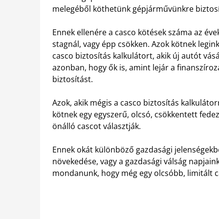
melegéből köthetünk gépjárművünkre biztosí
Ennek ellenére a casco kötések száma az évek
stagnál, vagy épp csökken. Azok kötnek legink
casco biztosítás kalkulátort, akik új autót vásá
azonban, hogy ők is, amint lejár a finanszíro
biztosítást.
Azok, akik mégis a casco biztosítás kalkulátor
kötnek egy egyszerű, olcsó, csökkentett fedeze
önálló cascot választják.
Ennek okát különböző gazdasági jelenségekb
növekedése, vagy a gazdasági válság napjaink
mondanunk, hogy még egy olcsóbb, limitált ca