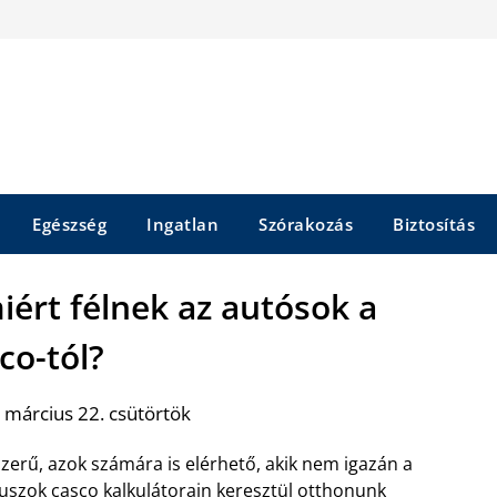
Egészség
Ingatlan
Szórakozás
Biztosítás
iért félnek az autósok a
co-tól?
 március 22. csütörtök
szerű, azok számára is elérhető, akik nem igazán a
uszok casco kalkulátorain keresztül otthonunk