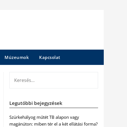
Múzeumok
Kapcsolat
KERESÉS:
Legutóbbi bejegyzések
Szürkehályog műtét TB alapon vagy
magánúton: miben tér el a két ellátási forma?