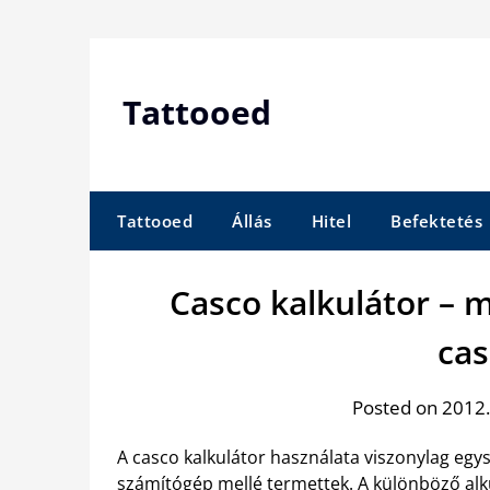
Skip
to
content
Tattooed
Tattooed
Állás
Hitel
Befektetés
Casco kalkulátor – m
cas
Posted on 2012.
A casco kalkulátor használata viszonylag egy
számítógép mellé termettek. A különböző alk