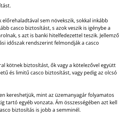
tást.
 előrehaladtával sem növekszik, sokkal inkább
ább casco biztosítást, s azok veszik is igénybe a
rolnak, s azt is banki hitelfedezettel teszik. Jellemző
zási időszak rendszerint felmondják a casco
ral kötnek biztosítást, ők vagy a kötelezővel együtt
tű és limitű casco biztosítást, vagy pedig az olcsó
en kereshetjük, mint az üzemanyagár folyamatos
ig tartó egyéb vonzata. Ám összességében azt kell
sco biztosítás is jobb a semminél.