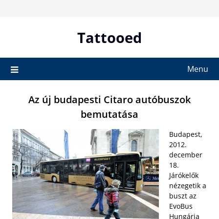
Skip
to
content
Tattooed
Menu
Az új budapesti Citaro autóbuszok
bemutatása
Budapest,
2012.
december
18.
Járókelők
nézegetik a
buszt az
EvoBus
Hungária