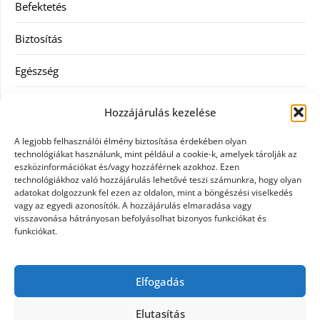
Befektetés
Biztosítás
Egészség
Hitel
Hozzájárulás kezelése
Ingatlan
A legjobb felhasználói élmény biztosítása érdekében olyan
technológiákat használunk, mint például a cookie-k, amelyek tárolják az
Művészetek és szórakozás
eszközinformációkat és/vagy hozzáférnek azokhoz. Ezen
technológiákhoz való hozzájárulás lehetővé teszi számunkra, hogy olyan
adatokat dolgozzunk fel ezen az oldalon, mint a böngészési viselkedés
Múzeumok
vagy az egyedi azonosítók. A hozzájárulás elmaradása vagy
visszavonása hátrányosan befolyásolhat bizonyos funkciókat és
Szolgáltatás
funkciókat.
Szórakozás
Elfogadás
Webáruház
Elutasítás