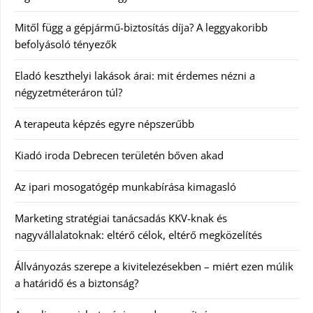
Mitől függ a gépjármű-biztosítás díja? A leggyakoribb
befolyásoló tényezők
Eladó keszthelyi lakások árai: mit érdemes nézni a
négyzetméteráron túl?
A terapeuta képzés egyre népszerűbb
Kiadó iroda Debrecen területén bőven akad
Az ipari mosogatógép munkabírása kimagasló
Marketing stratégiai tanácsadás KKV-knak és
nagyvállalatoknak: eltérő célok, eltérő megközelítés
Állványozás szerepe a kivitelezésekben – miért ezen múlik
a határidő és a biztonság?