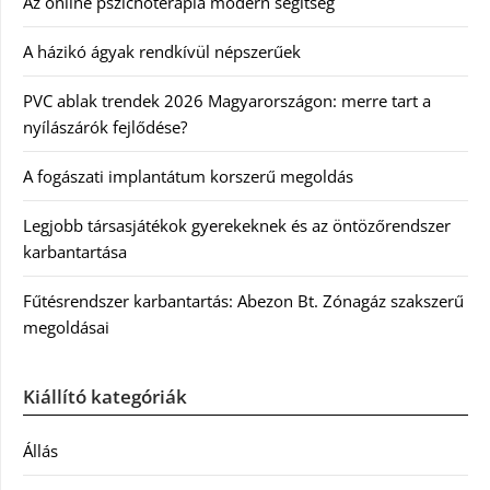
Az online pszichoterápia modern segítség
A házikó ágyak rendkívül népszerűek
PVC ablak trendek 2026 Magyarországon: merre tart a
nyílászárók fejlődése?
A fogászati implantátum korszerű megoldás
Legjobb társasjátékok gyerekeknek és az öntözőrendszer
karbantartása
Fűtésrendszer karbantartás: Abezon Bt. Zónagáz szakszerű
megoldásai
Kiállító kategóriák
Állás