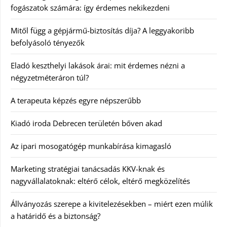
fogászatok számára: így érdemes nekikezdeni
Mitől függ a gépjármű-biztosítás díja? A leggyakoribb
befolyásoló tényezők
Eladó keszthelyi lakások árai: mit érdemes nézni a
négyzetméteráron túl?
A terapeuta képzés egyre népszerűbb
Kiadó iroda Debrecen területén bőven akad
Az ipari mosogatógép munkabírása kimagasló
Marketing stratégiai tanácsadás KKV-knak és
nagyvállalatoknak: eltérő célok, eltérő megközelítés
Állványozás szerepe a kivitelezésekben – miért ezen múlik
a határidő és a biztonság?