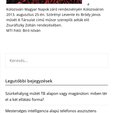
a
Kolozsvári Magyar Napok záró rendezvényén Kolozsváron
2013. augusztus 25-én. Szörényi Levente és Bródy János
művét A Társulat című műsor szereplői adták elő
Zsuráfszky Zoltán rendezésében.
MTI Fotó: Biró István
KERESÉS:
Legutóbbi bejegyzések
Szürkehályog műtét TB alapon vagy magánúton: miben tér
el a két ellátási forma?
Mesterséges intelligencia alapú telefonos asszisztens