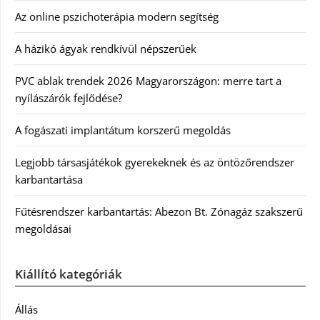
Az online pszichoterápia modern segítség
A házikó ágyak rendkívül népszerűek
PVC ablak trendek 2026 Magyarországon: merre tart a
nyílászárók fejlődése?
A fogászati implantátum korszerű megoldás
Legjobb társasjátékok gyerekeknek és az öntözőrendszer
karbantartása
Fűtésrendszer karbantartás: Abezon Bt. Zónagáz szakszerű
megoldásai
Kiállító kategóriák
Állás