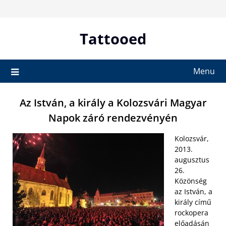
Skip
to
content
Tattooed
Menu
Az István, a király a Kolozsvári Magyar
Napok záró rendezvényén
Kolozsvár,
2013.
augusztus
26.
Közönség
az István, a
király című
rockopera
előadásán