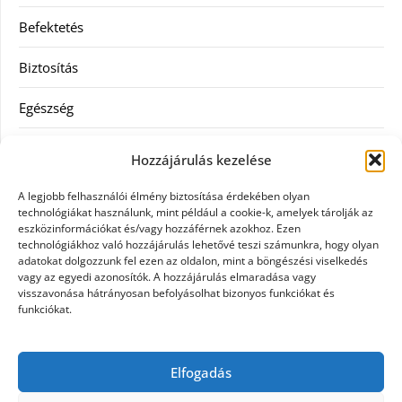
Befektetés
Biztosítás
Egészség
Hitel
Hozzájárulás kezelése
Ingatlan
A legjobb felhasználói élmény biztosítása érdekében olyan
technológiákat használunk, mint például a cookie-k, amelyek tárolják az
Művészetek és szórakozás
eszközinformációkat és/vagy hozzáférnek azokhoz. Ezen
technológiákhoz való hozzájárulás lehetővé teszi számunkra, hogy olyan
adatokat dolgozzunk fel ezen az oldalon, mint a böngészési viselkedés
Múzeumok
vagy az egyedi azonosítók. A hozzájárulás elmaradása vagy
visszavonása hátrányosan befolyásolhat bizonyos funkciókat és
Szolgáltatás
funkciókat.
Szórakozás
Elfogadás
Webáruház