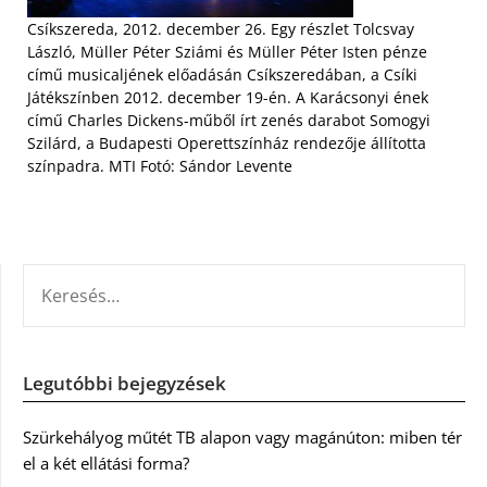
Csíkszereda, 2012. december 26. Egy részlet Tolcsvay
László, Müller Péter Sziámi és Müller Péter Isten pénze
című musicaljének előadásán Csíkszeredában, a Csíki
Játékszínben 2012. december 19-én. A Karácsonyi ének
című Charles Dickens-műből írt zenés darabot Somogyi
Szilárd, a Budapesti Operettszínház rendezője állította
színpadra. MTI Fotó: Sándor Levente
KERESÉS:
Legutóbbi bejegyzések
Szürkehályog műtét TB alapon vagy magánúton: miben tér
el a két ellátási forma?