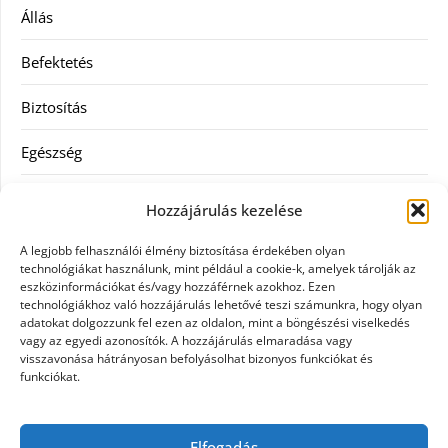
Állás
Befektetés
Biztosítás
Egészség
Hitel
Hozzájárulás kezelése
Ingatlan
A legjobb felhasználói élmény biztosítása érdekében olyan
technológiákat használunk, mint például a cookie-k, amelyek tárolják az
Művészetek és szórakozás
eszközinformációkat és/vagy hozzáférnek azokhoz. Ezen
technológiákhoz való hozzájárulás lehetővé teszi számunkra, hogy olyan
adatokat dolgozzunk fel ezen az oldalon, mint a böngészési viselkedés
Múzeumok
vagy az egyedi azonosítók. A hozzájárulás elmaradása vagy
visszavonása hátrányosan befolyásolhat bizonyos funkciókat és
Szolgáltatás
funkciókat.
Szórakozás
Elfogadás