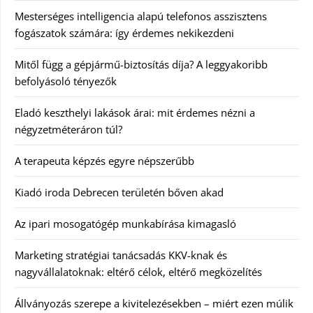
Mesterséges intelligencia alapú telefonos asszisztens
fogászatok számára: így érdemes nekikezdeni
Mitől függ a gépjármű-biztosítás díja? A leggyakoribb
befolyásoló tényezők
Eladó keszthelyi lakások árai: mit érdemes nézni a
négyzetméteráron túl?
A terapeuta képzés egyre népszerűbb
Kiadó iroda Debrecen területén bőven akad
Az ipari mosogatógép munkabírása kimagasló
Marketing stratégiai tanácsadás KKV-knak és
nagyvállalatoknak: eltérő célok, eltérő megközelítés
Állványozás szerepe a kivitelezésekben – miért ezen múlik