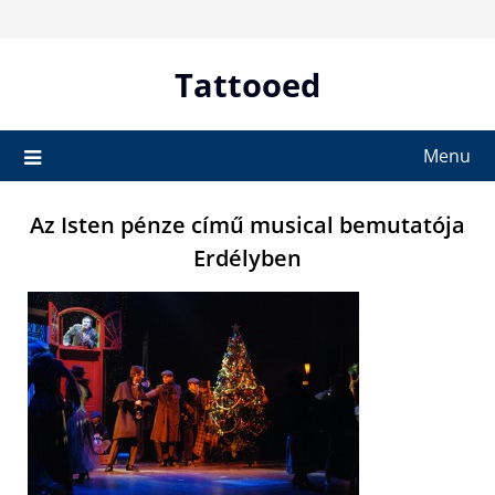
Skip
to
content
Tattooed
Menu
Az Isten pénze című musical bemutatója
Erdélyben