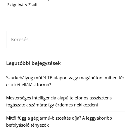
Szigetváry Zsolt
KERESÉS:
Legutóbbi bejegyzések
Szürkehályog műtét TB alapon vagy magánúton: miben tér
el a két ellátási forma?
Mesterséges intelligencia alapú telefonos asszisztens
fogászatok számára: így érdemes nekikezdeni
Mitől függ a gépjármű-biztosítás díja? A leggyakoribb
befolyásoló tényezők