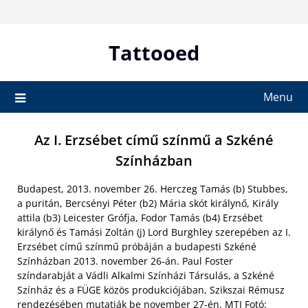
Skip
to
content
Tattooed
Menu
Az I. Erzsébet című színmű a Szkéné
Színházban
Budapest, 2013. november 26. Herczeg Tamás (b) Stubbes,
a puritán, Bercsényi Péter (b2) Mária skót királynő, Király
attila (b3) Leicester Grófja, Fodor Tamás (b4) Erzsébet
királynő és Tamási Zoltán (j) Lord Burghley szerepében az I.
Erzsébet című színmű próbáján a budapesti Szkéné
Színházban 2013. november 26-án. Paul Foster
színdarabját a Vádli Alkalmi Színházi Társulás, a Szkéné
Színház és a FÜGE közös produkciójában, Szikszai Rémusz
rendezésében mutatják be november 27-én. MTI Fotó: