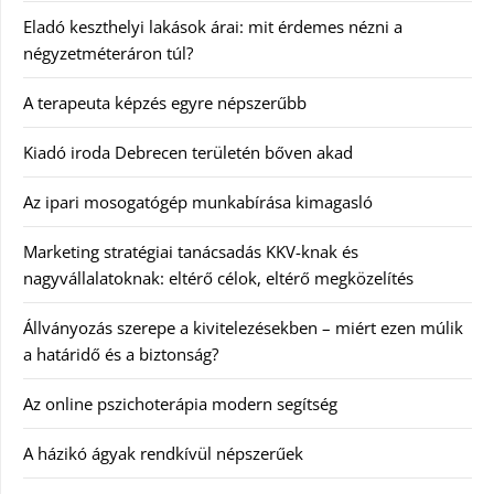
Eladó keszthelyi lakások árai: mit érdemes nézni a
négyzetméteráron túl?
A terapeuta képzés egyre népszerűbb
Kiadó iroda Debrecen területén bőven akad
Az ipari mosogatógép munkabírása kimagasló
Marketing stratégiai tanácsadás KKV-knak és
nagyvállalatoknak: eltérő célok, eltérő megközelítés
Állványozás szerepe a kivitelezésekben – miért ezen múlik
a határidő és a biztonság?
Az online pszichoterápia modern segítség
A házikó ágyak rendkívül népszerűek