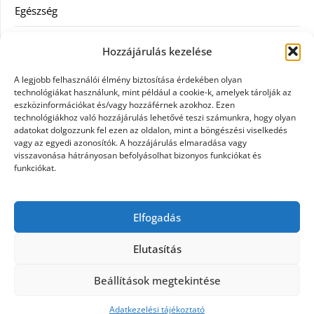
Egészség
Hitel
Hozzájárulás kezelése
Ingatlan
A legjobb felhasználói élmény biztosítása érdekében olyan
technológiákat használunk, mint például a cookie-k, amelyek tárolják az
Művészetek és szórakozás
eszközinformációkat és/vagy hozzáférnek azokhoz. Ezen
technológiákhoz való hozzájárulás lehetővé teszi számunkra, hogy olyan
adatokat dolgozzunk fel ezen az oldalon, mint a böngészési viselkedés
Múzeumok
vagy az egyedi azonosítók. A hozzájárulás elmaradása vagy
visszavonása hátrányosan befolyásolhat bizonyos funkciókat és
Szolgáltatás
funkciókat.
Szórakozás
Elfogadás
Webáruház
Elutasítás
Beállítások megtekintése
©2026 Tattooed
| Design:
Newspaperly WordPress
Theme
Adatkezelési tájékoztató