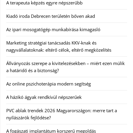
A terapeuta képzés egyre népszerűbb
Kiadó iroda Debrecen területén bőven akad
Az ipari mosogatógép munkabírása kimagasló
Marketing stratégiai tanácsadás KKV-knak és
nagyvállalatoknak: eltérő célok, eltérő megközelítés
Állványozás szerepe a kivitelezésekben – miért ezen múlik
a határidő és a biztonság?
Az online pszichoterápia modern segítség
A házikó ágyak rendkívül népszerűek
PVC ablak trendek 2026 Magyarországon: merre tart a
nyílászárók fejlődése?
A fogászati implantátum korszerű megoldás