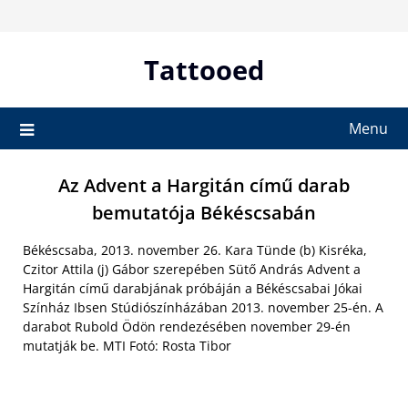
Skip
to
content
Tattooed
Menu
Az Advent a Hargitán című darab
bemutatója Békéscsabán
Békéscsaba, 2013. november 26. Kara Tünde (b) Kisréka,
Czitor Attila (j) Gábor szerepében Sütő András Advent a
Hargitán című darabjának próbáján a Békéscsabai Jókai
Színház Ibsen Stúdiószínházában 2013. november 25-én. A
darabot Rubold Ödön rendezésében november 29-én
mutatják be. MTI Fotó: Rosta Tibor