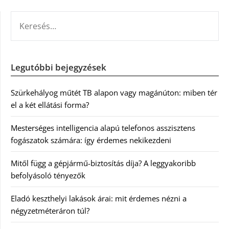
KERESÉS:
Legutóbbi bejegyzések
Szürkehályog műtét TB alapon vagy magánúton: miben tér
el a két ellátási forma?
Mesterséges intelligencia alapú telefonos asszisztens
fogászatok számára: így érdemes nekikezdeni
Mitől függ a gépjármű-biztosítás díja? A leggyakoribb
befolyásoló tényezők
Eladó keszthelyi lakások árai: mit érdemes nézni a
négyzetméteráron túl?