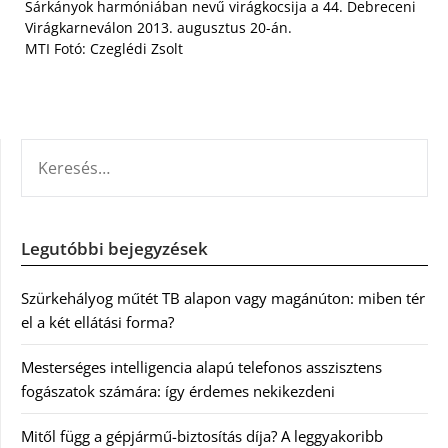
Sárkányok harmóniában nevű virágkocsija a 44. Debreceni
Virágkarneválon 2013. augusztus 20-án.
MTI Fotó: Czeglédi Zsolt
KERESÉS:
Legutóbbi bejegyzések
Szürkehályog műtét TB alapon vagy magánúton: miben tér
el a két ellátási forma?
Mesterséges intelligencia alapú telefonos asszisztens
fogászatok számára: így érdemes nekikezdeni
Mitől függ a gépjármű-biztosítás díja? A leggyakoribb