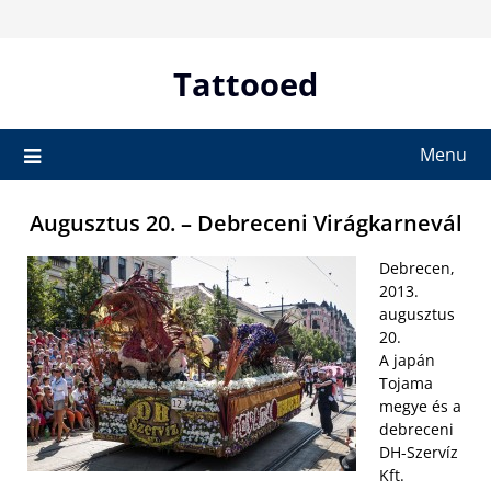
Skip
to
content
Tattooed
Menu
Augusztus 20. – Debreceni Virágkarnevál
Debrecen,
2013.
augusztus
20.
A japán
Tojama
megye és a
debreceni
DH-Szervíz
Kft.