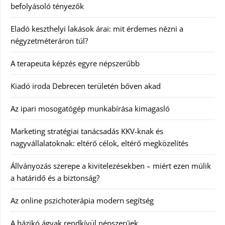
befolyásoló tényezők
Eladó keszthelyi lakások árai: mit érdemes nézni a
négyzetméteráron túl?
A terapeuta képzés egyre népszerűbb
Kiadó iroda Debrecen területén bőven akad
Az ipari mosogatógép munkabírása kimagasló
Marketing stratégiai tanácsadás KKV-knak és
nagyvállalatoknak: eltérő célok, eltérő megközelítés
Állványozás szerepe a kivitelezésekben – miért ezen múlik
a határidő és a biztonság?
Az online pszichoterápia modern segítség
A házikó ágyak rendkívül népszerűek