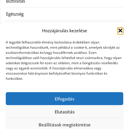
Biztosítás
Egészség
Hitel
Hozzájárulás kezelése
Ingatlan
A legjobb felhasználói élmény biztosítása érdekében olyan
technológiákat használunk, mint például a cookie-k, amelyek tárolják az
Művészetek és szórakozás
eszközinformációkat és/vagy hozzáférnek azokhoz. Ezen
technológiákhoz való hozzájárulás lehetővé teszi számunkra, hogy olyan
adatokat dolgozzunk fel ezen az oldalon, mint a böngészési viselkedés
Múzeumok
vagy az egyedi azonosítók. A hozzájárulás elmaradása vagy
visszavonása hátrányosan befolyásolhat bizonyos funkciókat és
Szolgáltatás
funkciókat.
Szórakozás
Elfogadás
Webáruház
Elutasítás
Beállítások megtekintése