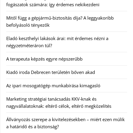
fogászatok számára: így érdemes nekikezdeni
Mitől függ a gépjármű-biztosítás díja? A leggyakoribb
befolyásoló tényezők
Eladó keszthelyi lakások árai: mit érdemes nézni a
négyzetméteráron túl?
A terapeuta képzés egyre népszerűbb
Kiadó iroda Debrecen területén bőven akad
Az ipari mosogatógép munkabírása kimagasló
Marketing stratégiai tanácsadás KKV-knak és
nagyvállalatoknak: eltérő célok, eltérő megközelítés
Állványozás szerepe a kivitelezésekben – miért ezen múlik
a határidő és a biztonság?