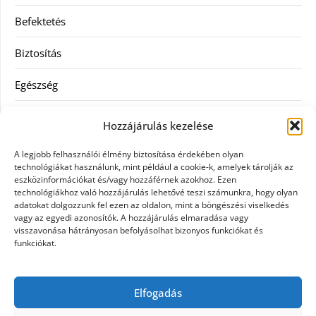
Befektetés
Biztosítás
Egészség
Hitel
Hozzájárulás kezelése
Ingatlan
A legjobb felhasználói élmény biztosítása érdekében olyan
technológiákat használunk, mint például a cookie-k, amelyek tárolják az
Művészetek és szórakozás
eszközinformációkat és/vagy hozzáférnek azokhoz. Ezen
technológiákhoz való hozzájárulás lehetővé teszi számunkra, hogy olyan
adatokat dolgozzunk fel ezen az oldalon, mint a böngészési viselkedés
Múzeumok
vagy az egyedi azonosítók. A hozzájárulás elmaradása vagy
visszavonása hátrányosan befolyásolhat bizonyos funkciókat és
Szolgáltatás
funkciókat.
Szórakozás
Elfogadás
Webáruház