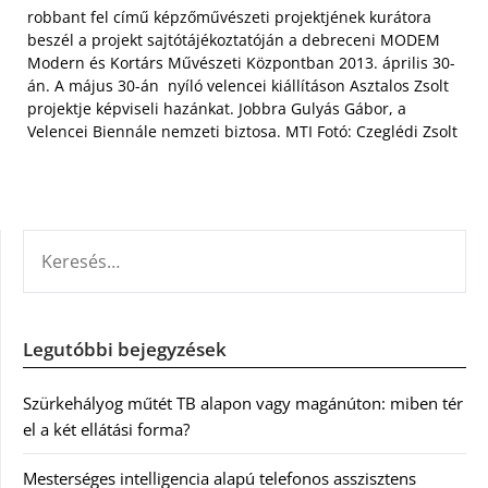
robbant fel című képzőművészeti projektjének kurátora
beszél a projekt sajtótájékoztatóján a debreceni MODEM
Modern és Kortárs Művészeti Központban 2013. április 30-
án. A május 30-án nyíló velencei kiállításon Asztalos Zsolt
projektje képviseli hazánkat. Jobbra Gulyás Gábor, a
Velencei Biennále nemzeti biztosa. MTI Fotó: Czeglédi Zsolt
KERESÉS:
Legutóbbi bejegyzések
Szürkehályog műtét TB alapon vagy magánúton: miben tér
el a két ellátási forma?
Mesterséges intelligencia alapú telefonos asszisztens