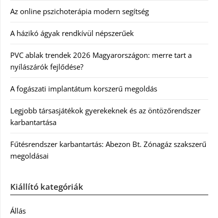
Az online pszichoterápia modern segítség
A házikó ágyak rendkívül népszerűek
PVC ablak trendek 2026 Magyarországon: merre tart a
nyílászárók fejlődése?
A fogászati implantátum korszerű megoldás
Legjobb társasjátékok gyerekeknek és az öntözőrendszer
karbantartása
Fűtésrendszer karbantartás: Abezon Bt. Zónagáz szakszerű
megoldásai
Kiállító kategóriák
Állás