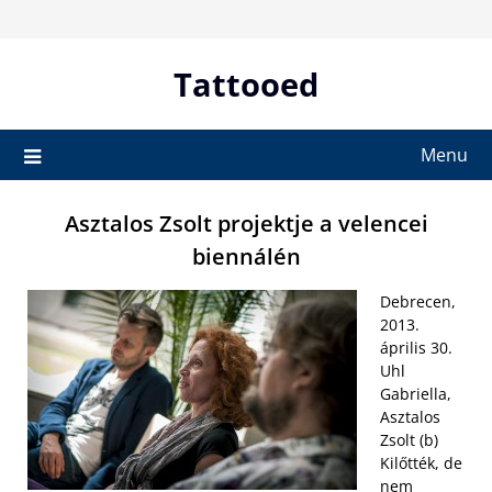
Skip
to
content
Tattooed
Menu
Asztalos Zsolt projektje a velencei
biennálén
Debrecen,
2013.
április 30.
Uhl
Gabriella,
Asztalos
Zsolt (b)
Kilőtték, de
nem