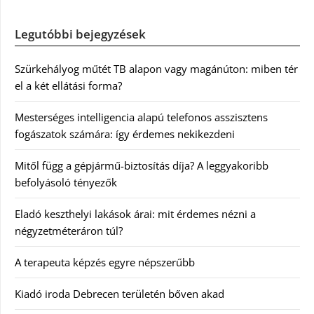
Legutóbbi bejegyzések
Szürkehályog műtét TB alapon vagy magánúton: miben tér
el a két ellátási forma?
Mesterséges intelligencia alapú telefonos asszisztens
fogászatok számára: így érdemes nekikezdeni
Mitől függ a gépjármű-biztosítás díja? A leggyakoribb
befolyásoló tényezők
Eladó keszthelyi lakások árai: mit érdemes nézni a
négyzetméteráron túl?
A terapeuta képzés egyre népszerűbb
Kiadó iroda Debrecen területén bőven akad