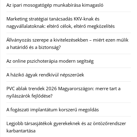
Az ipari mosogatógép munkabírása kimagasló
Marketing stratégiai tanácsadás KKV-knak és
nagyvállalatoknak: eltérő célok, eltérő megközelítés
Állványozás szerepe a kivitelezésekben – miért ezen múlik
a határidő és a biztonság?
Az online pszichoterápia modern segítség
A házikó ágyak rendkívül népszerűek
PVC ablak trendek 2026 Magyarországon: merre tart a
nyílászárók fejlődése?
A fogászati implantátum korszerű megoldás
Legjobb társasjátékok gyerekeknek és az öntözőrendszer
karbantartása