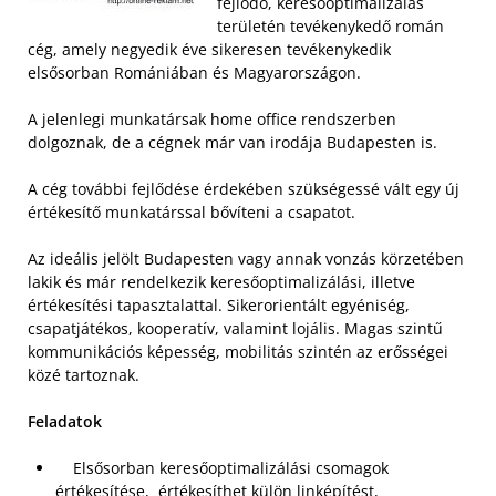
fejlődő, keresőoptimalizálás
területén tevékenykedő román
cég, amely negyedik éve sikeresen tevékenykedik
elsősorban Romániában és Magyarországon.
A jelenlegi munkatársak home office rendszerben
dolgoznak, de a cégnek már van irodája Budapesten is.
A cég további fejlődése érdekében szükségessé vált egy új
értékesítő munkatárssal bővíteni a csapatot.
Az ideális jelölt Budapesten vagy annak vonzás körzetében
lakik és már rendelkezik keresőoptimalizálási, illetve
értékesítési tapasztalattal. Sikerorientált egyéniség,
csapatjátékos, kooperatív, valamint lojális. Magas szintű
kommunikációs képesség, mobilitás szintén az erősségei
közé tartoznak.
Feladatok
Elsősorban keresőoptimalizálási csomagok
értékesítése, értékesíthet külön linképítést,