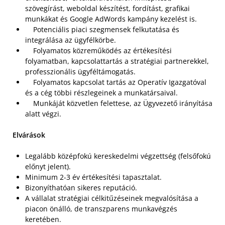
szövegírást, weboldal készítést, fordítást, grafikai
munkákat és Google AdWords kampány kezelést is.
Potenciális piaci szegmensek felkutatása és
integrálása az ügyfélkörbe.
Folyamatos közreműködés az értékesítési
folyamatban, kapcsolattartás a stratégiai partnerekkel,
professzionális ügyféltámogatás.
Folyamatos kapcsolat tartás az Operatív Igazgatóval
és a cég többi részlegeinek a munkatársaival.
Munkáját közvetlen felettese, az Ügyvezető irányítása
alatt végzi.
Elvárások
Legalább középfokú kereskedelmi végzettség (felsőfokú
előnyt jelent).
Minimum 2-3 év értékesítési tapasztalat.
Bizonyíthatóan sikeres reputáció.
A vállalat stratégiai célkitűzéseinek megvalósítása a
piacon önálló, de transzparens munkavégzés
keretében.