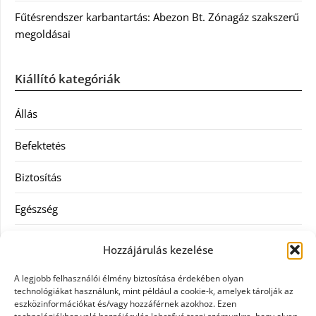
Fűtésrendszer karbantartás: Abezon Bt. Zónagáz szakszerű
megoldásai
Kiállító kategóriák
Állás
Befektetés
Biztosítás
Egészség
Hitel
Hozzájárulás kezelése
Ingatlan
A legjobb felhasználói élmény biztosítása érdekében olyan
technológiákat használunk, mint például a cookie-k, amelyek tárolják az
Művészetek és szórakozás
eszközinformációkat és/vagy hozzáférnek azokhoz. Ezen