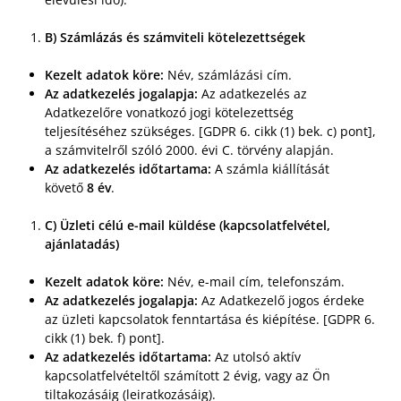
B) Számlázás és számviteli kötelezettségek
Kezelt adatok köre:
Név, számlázási cím.
Az adatkezelés jogalapja:
Az adatkezelés az
Adatkezelőre vonatkozó jogi kötelezettség
teljesítéséhez szükséges. [GDPR 6. cikk (1) bek. c) pont],
a számvitelről szóló 2000. évi C. törvény alapján.
Az adatkezelés időtartama:
A számla kiállítását
követő
8 év
.
C) Üzleti célú e-mail küldése (kapcsolatfelvétel,
ajánlatadás)
Kezelt adatok köre:
Név, e-mail cím, telefonszám.
Az adatkezelés jogalapja:
Az Adatkezelő jogos érdeke
az üzleti kapcsolatok fenntartása és kiépítése. [GDPR 6.
cikk (1) bek. f) pont].
Az adatkezelés időtartama:
Az utolsó aktív
kapcsolatfelvételtől számított 2 évig, vagy az Ön
tiltakozásáig (leiratkozásáig).