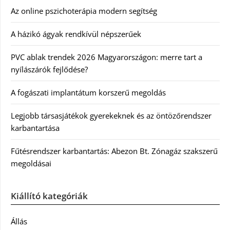
Az online pszichoterápia modern segítség
A házikó ágyak rendkívül népszerűek
PVC ablak trendek 2026 Magyarországon: merre tart a
nyílászárók fejlődése?
A fogászati implantátum korszerű megoldás
Legjobb társasjátékok gyerekeknek és az öntözőrendszer
karbantartása
Fűtésrendszer karbantartás: Abezon Bt. Zónagáz szakszerű
megoldásai
Kiállító kategóriák
Állás