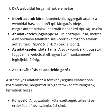
D) A weboldal forgalmának elemzése
Kezelt adatok köre:
Anonimizált, aggregált adatok a
weboldal használatáról (pl. látogatás ideje,
megtekintett oldalak, használt böngésző típusa), IP-cím.
Az adatkezelés jogalapja:
Az Ön hozzájárulása, melyet
a weboldalon található süti (cookie) elfogadó sávban
adhat meg. [GDPR 6. cikk (1) bek. a) pont].
Az adatkezelés időtartama:
A sütik (cookie-k) típusától
függően, a weboldal elhagyásától (munkamenet)
legfeljebb 2 évig.
Adattovábbítás és adatfeldolgozók
A személyes adataihoz a tevékenységünk ellátásában
közreműködő, megbízott szolgáltatók (adatfeldolgozók)
férhetnek hozzá:
Könyvelő:
A jogszabályi kötelezettségek teljesítése
érdekében (név, számlázási cím).