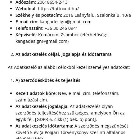
Adószám:
20618654-2-13
Weboldal:
https://tattooed.hu/
Székhely és postacím:
2016 Leányfalu, Szalonka u. 10/a
E-mail cím:
kangadesign@gmail.com
Telefonszám:
+36 30 246 0941
Képviselő:
Komáromi Zsombor (elérhetőség:
kangadesign@gmail.com
)
Az adatkezelés céljai, jogalapja és időtartama
Az Adatkezelő az alábbi célokból kezel személyes adatokat:
A) Szerződéskötés és teljesítés
Kezelt adatok köre:
Név, e-mail cím, telefonszám,
számlázási cím.
Az adatkezelés jogalapja:
Az adatkezelés olyan
szerződés teljesítéséhez szükséges, amelyben Ön az
egyik fél. [GDPR 6. cikk (1) bek. b) pont].
Az adatkezelés időtartama:
A szerződés megszűnését
követő 5 év (a Polgári Törvénykönyv szerinti általános
elévülési idő).