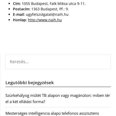
Cím:
1055 Budapest, Falk Miksa utca 9-11.
Postacím:
1363 Budapest, Pf.: 9.
E-mail:
ugyfelszolgalat@naih.hu
Honlap:
http://www.naih.hu
KERESÉS:
Legutóbbi bejegyzések
Szürkehályog műtét TB alapon vagy magánúton: miben tér
el a két ellátási forma?
Mesterséges intelligencia alapú telefonos asszisztens