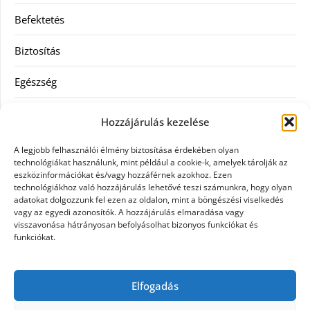
Befektetés
Biztosítás
Egészség
Hitel
Hozzájárulás kezelése
Ingatlan
A legjobb felhasználói élmény biztosítása érdekében olyan
technológiákat használunk, mint például a cookie-k, amelyek tárolják az
Művészetek és szórakozás
eszközinformációkat és/vagy hozzáférnek azokhoz. Ezen
technológiákhoz való hozzájárulás lehetővé teszi számunkra, hogy olyan
adatokat dolgozzunk fel ezen az oldalon, mint a böngészési viselkedés
Múzeumok
vagy az egyedi azonosítók. A hozzájárulás elmaradása vagy
visszavonása hátrányosan befolyásolhat bizonyos funkciókat és
Szolgáltatás
funkciókat.
Szórakozás
Elfogadás
Webáruház