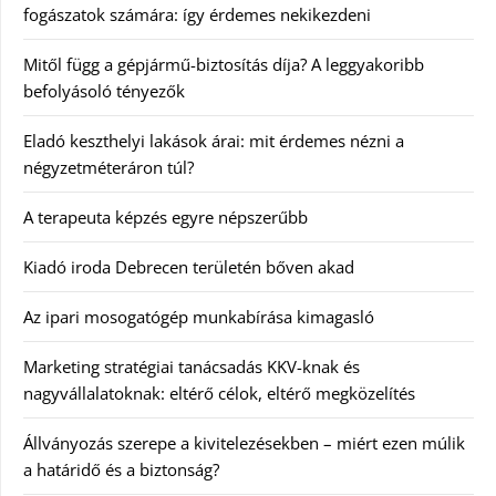
fogászatok számára: így érdemes nekikezdeni
Mitől függ a gépjármű-biztosítás díja? A leggyakoribb
befolyásoló tényezők
Eladó keszthelyi lakások árai: mit érdemes nézni a
négyzetméteráron túl?
A terapeuta képzés egyre népszerűbb
Kiadó iroda Debrecen területén bőven akad
Az ipari mosogatógép munkabírása kimagasló
Marketing stratégiai tanácsadás KKV-knak és
nagyvállalatoknak: eltérő célok, eltérő megközelítés
Állványozás szerepe a kivitelezésekben – miért ezen múlik
a határidő és a biztonság?