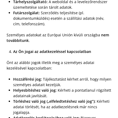
Tárhelyszolgáltató:
A weboldal és a levelezőrendszer
üzemeltetése során tárolt adatok.
Futárszolgálat:
Szerződés teljesítése (pl.
dokumentumküldés) esetén a szállítási adatok (név,
cím, telefonszám).
Személyes adatokat az Európai Unión kívüli országba
nem
továbbítunk
.
Az Ön jogai az adatkezeléssel kapcsolatban
Önt az alábbi jogok illetik meg a személyes adatai
kezelésével kapcsolatban:
Hozzáférési jog:
Tájékoztatást kérhet arról, hogy milyen
személyes adatait kezeljük.
Helyesbítéshez való jog:
Kérheti a pontatlanul rögzített
adatainak javítását.
Törléshez való jog („elfeledtetéshez való jog”):
Kérheti
adatai törlését, ha az adatkezelésnek már nincs
jogalapja.
Adatkezelés korlátozásához való jog:
Bizonyos