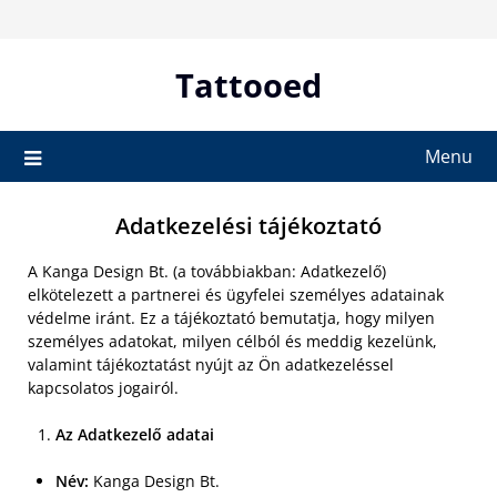
Skip
to
content
Tattooed
Menu
Adatkezelési tájékoztató
A Kanga Design Bt. (a továbbiakban: Adatkezelő)
elkötelezett a partnerei és ügyfelei személyes adatainak
védelme iránt. Ez a tájékoztató bemutatja, hogy milyen
személyes adatokat, milyen célból és meddig kezelünk,
valamint tájékoztatást nyújt az Ön adatkezeléssel
kapcsolatos jogairól.
Az Adatkezelő adatai
Név:
Kanga Design Bt.