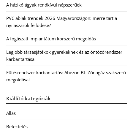
A házikó ágyak rendkívül népszerűek
PVC ablak trendek 2026 Magyarországon: merre tart a
nyílászárók fejlődése?
A fogászati implantátum korszerű megoldás
Legjobb társasjátékok gyerekeknek és az öntözőrendszer
karbantartása
Fűtésrendszer karbantartás: Abezon Bt. Zónagáz szakszerű
megoldásai
Kiállító kategóriák
Állás
Befektetés