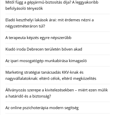
Mitől függ a gépjármű-biztosítás díja? A leggyakoribb
befolyásoló tényezők
Eladó keszthelyi lakások árai: mit érdemes nézni a
négyzetméteráron túl?
A terapeuta képzés egyre népszerűbb
Kiadó iroda Debrecen területén bőven akad
Az ipari mosogatógép munkabírása kimagasló
Marketing stratégiai tanácsadás KKV-knak és
nagyvállalatoknak: eltérő célok, eltérő megközelítés
Állványozás szerepe a kivitelezésekben – miért ezen múlik
a határidő és a biztonság?
Az online pszichoterápia modern segítség