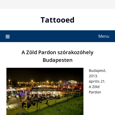
Skip
to
content
Tattooed
Menu
A Zöld Pardon szórakozóhely
Budapesten
Budapest,
2013.
április 21.
A Zöld
Pardon