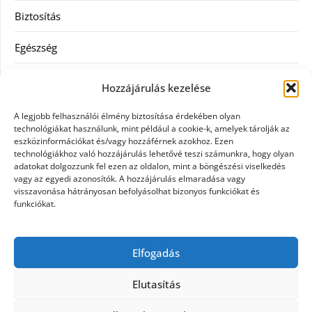
Biztosítás
Egészség
Hitel
Hozzájárulás kezelése
Ingatlan
A legjobb felhasználói élmény biztosítása érdekében olyan
technológiákat használunk, mint például a cookie-k, amelyek tárolják az
Művészetek és szórakozás
eszközinformációkat és/vagy hozzáférnek azokhoz. Ezen
technológiákhoz való hozzájárulás lehetővé teszi számunkra, hogy olyan
adatokat dolgozzunk fel ezen az oldalon, mint a böngészési viselkedés
Múzeumok
vagy az egyedi azonosítók. A hozzájárulás elmaradása vagy
visszavonása hátrányosan befolyásolhat bizonyos funkciókat és
Szolgáltatás
funkciókat.
Szórakozás
Elfogadás
Webáruház
Elutasítás