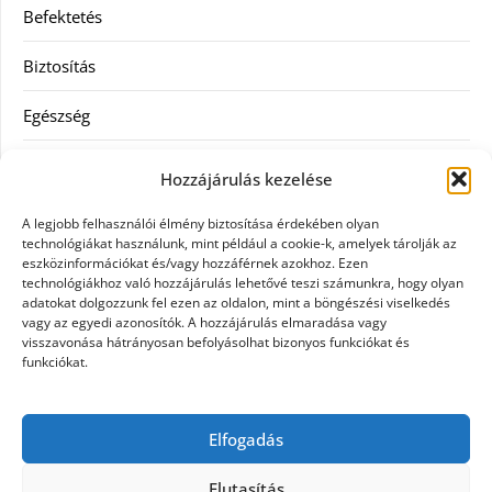
Befektetés
Biztosítás
Egészség
Hitel
Hozzájárulás kezelése
Ingatlan
A legjobb felhasználói élmény biztosítása érdekében olyan
technológiákat használunk, mint például a cookie-k, amelyek tárolják az
Művészetek és szórakozás
eszközinformációkat és/vagy hozzáférnek azokhoz. Ezen
technológiákhoz való hozzájárulás lehetővé teszi számunkra, hogy olyan
adatokat dolgozzunk fel ezen az oldalon, mint a böngészési viselkedés
Múzeumok
vagy az egyedi azonosítók. A hozzájárulás elmaradása vagy
visszavonása hátrányosan befolyásolhat bizonyos funkciókat és
Szolgáltatás
funkciókat.
Szórakozás
Elfogadás
Webáruház
Elutasítás