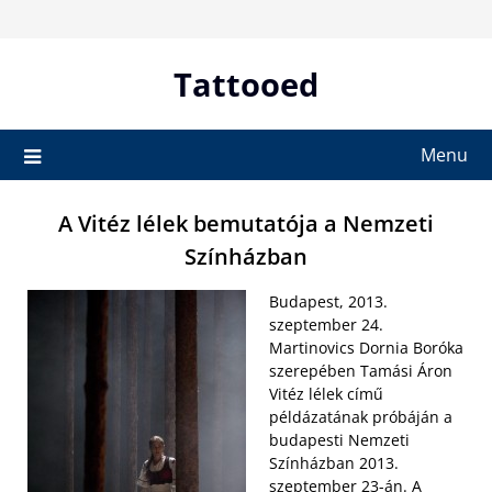
Skip
to
content
Tattooed
Menu
A Vitéz lélek bemutatója a Nemzeti
Színházban
Budapest, 2013.
szeptember 24.
Martinovics Dornia Boróka
szerepében Tamási Áron
Vitéz lélek című
példázatának próbáján a
budapesti Nemzeti
Színházban 2013.
szeptember 23-án. A