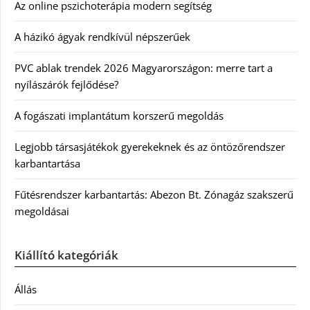
Az online pszichoterápia modern segítség
A házikó ágyak rendkívül népszerűek
PVC ablak trendek 2026 Magyarországon: merre tart a
nyílászárók fejlődése?
A fogászati implantátum korszerű megoldás
Legjobb társasjátékok gyerekeknek és az öntözőrendszer
karbantartása
Fűtésrendszer karbantartás: Abezon Bt. Zónagáz szakszerű
megoldásai
Kiállító kategóriák
Állás