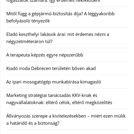
fogászatok számára: így érdemes nekikezdeni
Mitől függ a gépjármű-biztosítás díja? A leggyakoribb
befolyásoló tényezők
Eladó keszthelyi lakások árai: mit érdemes nézni a
négyzetméteráron túl?
A terapeuta képzés egyre népszerűbb
Kiadó iroda Debrecen területén bőven akad
Az ipari mosogatógép munkabírása kimagasló
Marketing stratégiai tanácsadás KKV-knak és
nagyvállalatoknak: eltérő célok, eltérő megközelítés
Állványozás szerepe a kivitelezésekben – miért ezen múlik
a határidő és a biztonság?