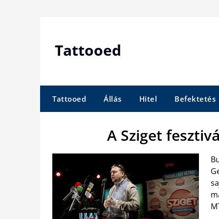
Skip
to
content
Tattooed
Tattooed
Állás
Hitel
Befektetés
A Sziget fesztiv
Bu
Ge
sa
má
MT