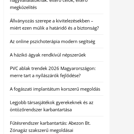
nagyvállalatoknak: eltérő célok, eltérő
megközelítés
Állványozás szerepe a kivitelezésekben –
miért ezen múlik a határidő és a biztonság?
Az online pszichoterápia modern segítség
A házikó ágyak rendkívül népszerűek
PVC ablak trendek 2026 Magyarországon:
merre tart a nyílászárók fejlődése?
A fogászati implantátum korszerű megoldás
Legjobb társasjátékok gyerekeknek és az
öntözőrendszer karbantartása
Fűtésrendszer karbantartás: Abezon Bt.
Zónagáz szakszerű megoldásai