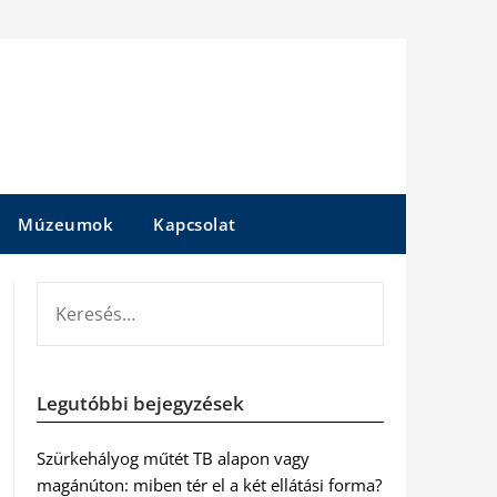
Múzeumok
Kapcsolat
KERESÉS:
Legutóbbi bejegyzések
Szürkehályog műtét TB alapon vagy
magánúton: miben tér el a két ellátási forma?